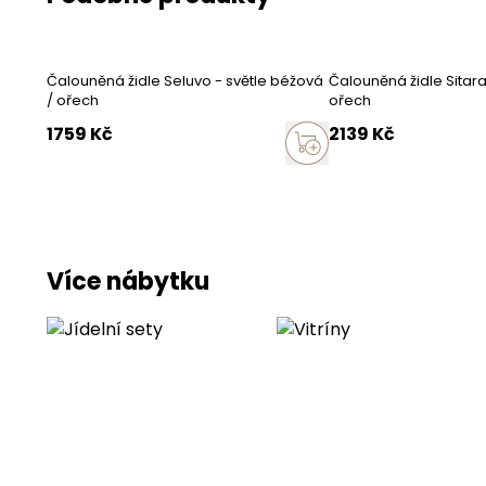
Barva
Čalounění
Čalouněná židle Seluvo - světle béžová
Čalouněná židle Sitara
/ ořech
ořech
1759
Kč
2139
barevné prove
Kč
Barva nožek
Provedení
Nožky
Více nábytku
Doplňující inf
Maximální zatíže
Montáž
Vlastní