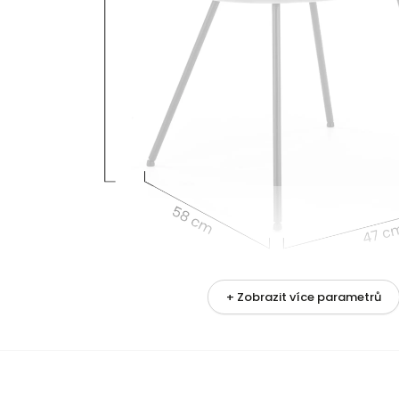
+ Zobrazit více parametrů
metrů
nění