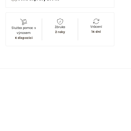
Vrácení
Záruka
Služba pomoc s
14 dní
2 roky
výnosem
K dispozici