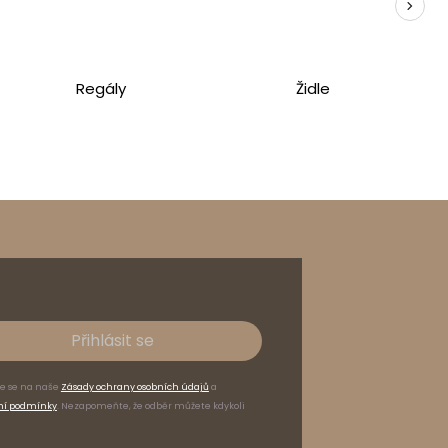
Regály
Židle
14
kg
Přihlásit se
Nabytek Bogart
te se na naše
Zásady ochrany osobních údajů
a
37-125 Czarna 825
ní podmínky
. Nezapomeňte, že odběr můžete kdykoli
Polsko