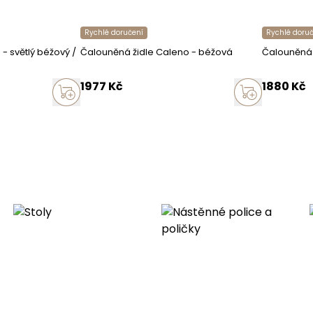
Rychlé doručení
Rychlé doru
 - světlý béžový /
Čalouněná židle Caleno - béžová
Čalouněná 
dení
1977
Kč
1880
Kč
ormace
ní