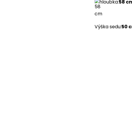
hloubka
:
58 c
Výška sedu
:
50 