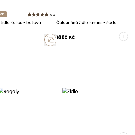
popel
čení
5.0
látka
židle Kalios - béžová
Čalouněná židle Lunaris - šedá
1885
Kč
černá
práškově lakovaná ocel
100 kg
nábytek v balení