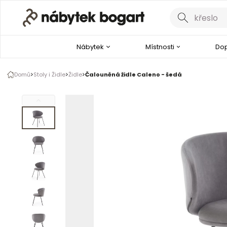
Galerie produktu
1 z 8
Nábytek
Místnosti
Dop
Domů
Stoly i Židle
Židle
Čalouněná židle Caleno - šedá