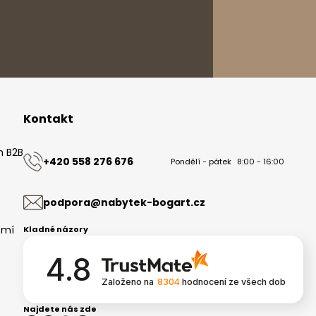
Kontakt
m B2B
+420 558 276 676
Pondělí - pátek
8:00 - 16:00
ů
podpora@nabytek-bogart.cz
omí
Kladné názory
4.8
Založeno na
8304
hodnocení
ze všech dob
Najdete nás zde