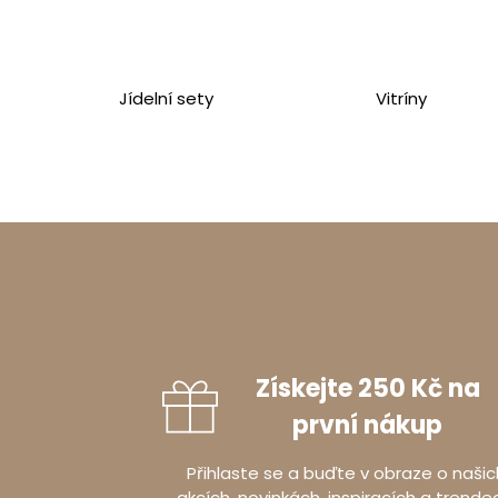
Balení pro
Jídelní sety
Vitríny
Balík číslo 1
Šířka
:
62
c
Výška
:
49
Hloubka
:
6
Informace 
Získejte 250 Kč na
Výrobce
první nákup
Adresa
Přihlaste se a buďte v obraze o našic
Země
akcích, novinkách, inspiracích a trende