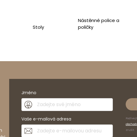
duktu
Nástěnné police a
Stoly
poličky
m
cm
1
cm
o výrobci
Jméno
Vaše e-mailová adresa
Podívej
obchod
h
zrušit.
ch!