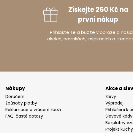
Získejte 250 Kč na
první nákup
Informace 
Přihlaste se a buďte v obraze o našic
akcích, novinkách, inspiracích a trende
Výrobce
Adresa
Země
Nákupy
Akce a sle
Doručení
Slevy
Způsoby platby
Výprodej
Reklamace a vrácení zboží
Přihlášení k 
FAQ, časté dotazy
Slevové kódy
Bezplatný vzo
Projekt kuch