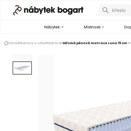
Galerie produktu
1 z 1
Nábytek
Místnosti
Dop
Domů
Matrace a rošty
Matrace
Dětská pěnová matrace Luna 15 cm -