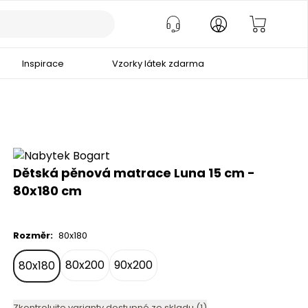
Inspirace
Vzorky látek zdarma
Dětská pěnová matrace Luna 15 cm -
80x180 cm
Rozměr
:
80x180
80x200
90x200
80x180
Zkontrolujte varianty dostupné ze skladu (1)