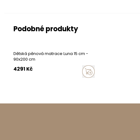
Více para
Podobné produkty
Provedení
Vložka
Dětská pěnová matrace Luna 15 cm -
Potah
90x200 cm
4291
Kč
vysoce pružná p
Typ matrace
Pěnová
Dětská
Vlastnosti
Možnost praní v