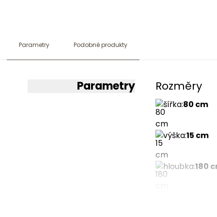
Parametry
Podobné produkty
Parametry
Rozměry
šířka
:
80 cm
výška
:
15 cm
hloubka
:
180 