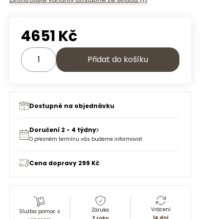
4651
Kč
Přidat do košíku
Dostupné na objednávku
Doručení 2 - 4 týdny
O přesném termínu vás budeme informovat
Cena dopravy 299 Kč
Vrácení
Záruka
Služba pomoc s
14 dní
2 roky