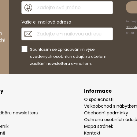
o výrobci
Vaše e-mailová adresa
Podívej
obchod
h
zrušit.
ch!
Souhlasím se zpracováním výše
uvedených osobních údajů za účelem
zasílání newsletteru e-mailem.
vy
Informace
O společnosti
Velkoobchod s nábytke
odběru newsletteru
Obchodní podmínky
Ochrana osobních údaj
rník
Mapa stránek
yně
Kontakt