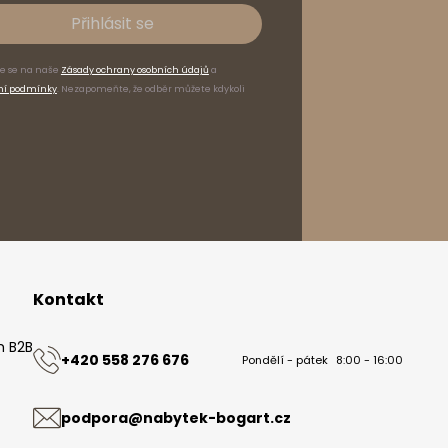
Přihlásit se
te se na naše
Zásady ochrany osobních údajů
a
ní podmínky
. Nezapomeňte, že odběr můžete kdykoli
Nabytek Bogart
37-125 Czarna 825
Polsko
Kontakt
m B2B
+420 558 276 676
Pondělí - pátek
8:00 - 16:00
ů
podpora@nabytek-bogart.cz