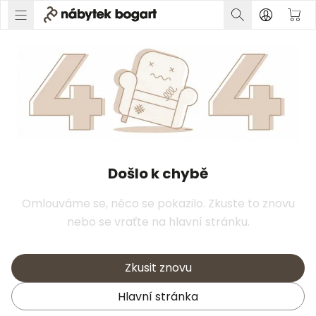
Došlo k chybě
Omlouváme se, něco se pokazilo. Zkuste to znovu
nebo se vraťte na hlavní stránku.
Zkusit znovu
Hlavní stránka