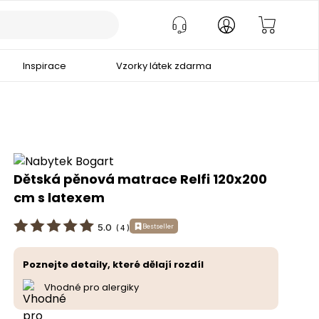
Inspirace
Vzorky látek zdarma
Dětská pěnová matrace Relfi 120x200
cm s latexem
5.0
Bestseller
(
4
)
Poznejte detaily, které dělají rozdíl
Vhodné pro alergiky