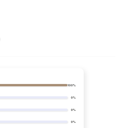
výška 3 cm
100%
hustota 65kg/m3
0%
hustota 18kg/m3
0%
výška 8 cm
0%
lyester (užitková plocha potažená bavlnou)