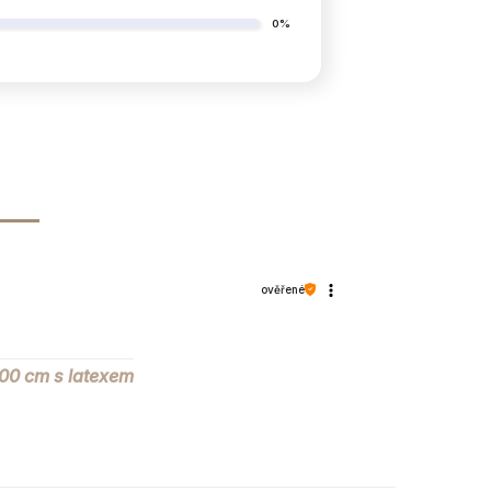
0%
ověřené
00 cm s latexem
120
kg