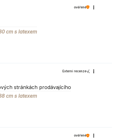
ověřené
80 cm s latexem
Nabytek Bogart
37-125 Czarna 825
Externí recenze
Polsko
vých stránkách prodávajícího
88 cm s latexem
ověřené