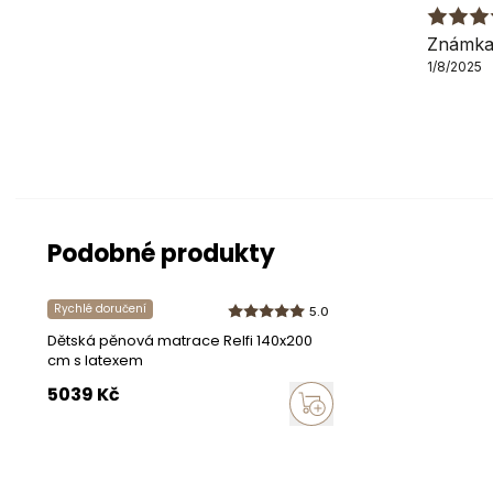
Známka
1/8/2025
Podobné produkty
Rychlé doručení
5.0
Dětská pěnová matrace Relfi 140x200
cm s latexem
5039
Kč