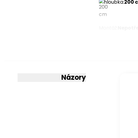
hloubka
:
200 
Montáž
:
Nepotř
Více para
Názory
Provedení
latex
perforovaný late
Komfortní pěna 
komfortní pěna N
Potah