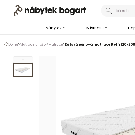
Galerie produktu
1 z 1
Nábytek
Místnosti
Dop
Domů
Matrace a rošty
Matrace
Dětská pěnová matrace Relfi 120x200