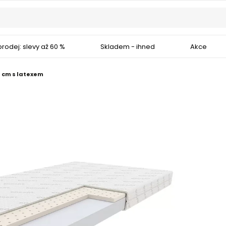
rodej: slevy až 60 %
Skladem - ihned
Akce
 cm s latexem