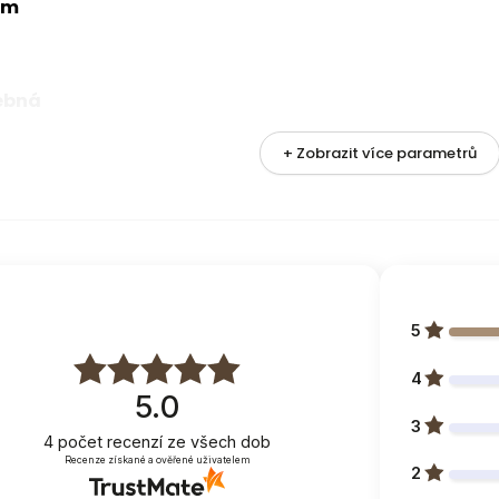
cm
ebná
+ Zobrazit více parametrů
metrů
5
x
4
5.0
N-18
3
4
počet recenzí
ze všech dob
-18
Recenze získané a ověřené uživatelem
2
bavlna/po