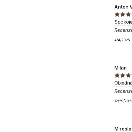
Výška
:
18
c
Anton 
Hloubka
:
5
Spokoj
Recenz
Informace 
4/4/2025
Výrobce
Adresa
Milan
Země
Objedná
Recenz
12/29/202
Mirosl