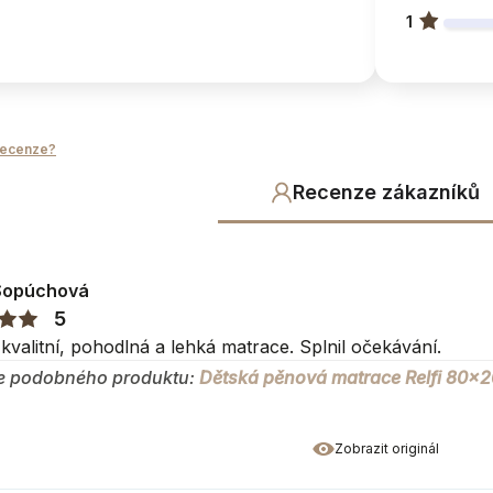
1
recenze?
Recenze zákazníků
no pro
Sopúchová
5
kvalitní, pohodlná a lehká matrace. Splnil očekávání.
duktu
e podobného produktu:
Dětská pěnová matrace Relfi 80x2
Zobrazit originál
cm