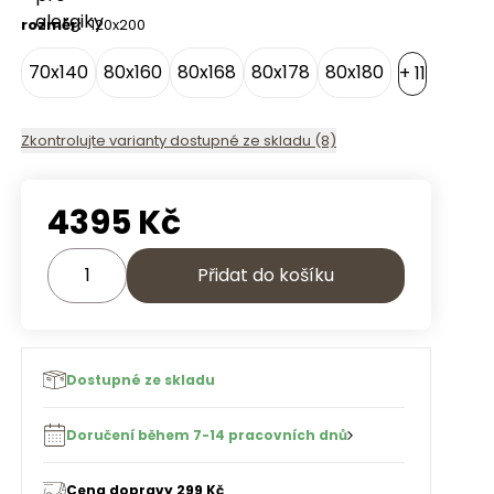
rozměr
:
120x200
70x140
80x160
80x168
80x178
80x180
80
+
11
Zkontrolujte varianty dostupné ze skladu (8)
4395
Kč
Přidat do košíku
Dostupné ze skladu
Doručení během 7-14 pracovních dnů
Cena dopravy 299 Kč