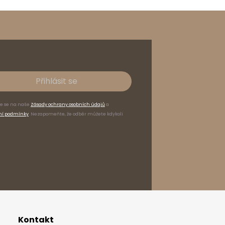
Přihlásit se
te se na naše
Zásady ochrany osobních údajů
a
ní podmínky
. Nezapomeňte, že odběr můžete kdykoli
Kontakt