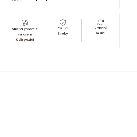
Vrácení
Záruka
Služba pomoc s
14 dní
2 roky
výnosem
K dispozici