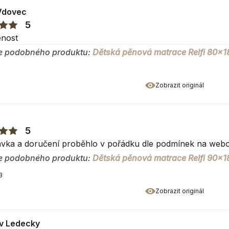
m
Vdovec
cm
5
enost
e podobného produktu:
Dětská pěnová matrace Relfi 80x1
o výrobci
Zobrazit originál
5
vka a doručení proběhlo v pořádku dle podmínek na webo
e podobného produktu:
Dětská pěnová matrace Relfi 90x1
3
Zobrazit originál
av Ledecky