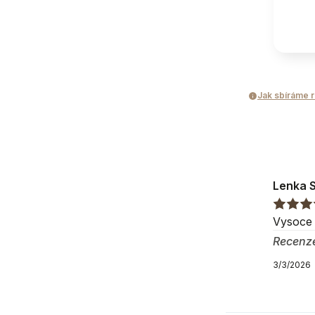
Typ matrace
Pěnová
Oboustranná
Jak sbíráme 
Matrace - urče
Pro alergiky
Pro děti
Lenka 
Vysoce 
Balení pro
Recenz
3/3/2026
Balík číslo 1
Šířka
:
200