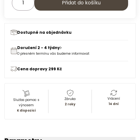
Přidat do košíku
Dostupné na objednávku
Doručení 2 - 4 týdny
O přesném termínu vás budeme informovat
Cena dopravy 299 Kč
Vrácení
Záruka
Služba pomoc s
14 dní
2 roky
výnosem
K dispozici