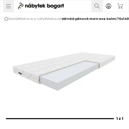
1 z 1
Domů
Matrace a rošty
Matrace
Dětská pěnová matrace Salmi 70x14
Rozšiřte prsty pro zvětšení obrázku
1 z 1