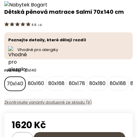
Dětská pěnová matrace Salmi 70x140 cm
4.8
(
4
)
Poznejte detaily, které dělají rozdíl
Vhodné pro alergiky
rozměr
:
70x140
80x160
80x168
80x178
80x180
80x188
80
70x140
Zkontrolujte varianty dostupné ze skladu (9)
1620
Kč