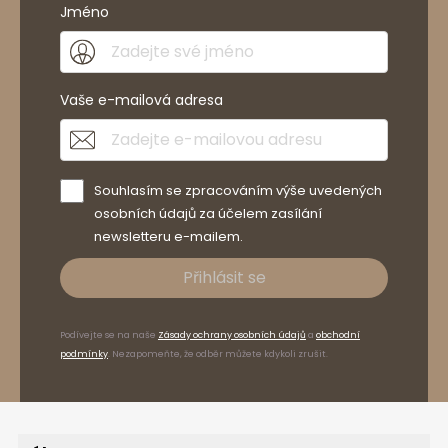
Jméno
Jak sbíráme recenze?
Vaše e-mailová adresa
Recenze zákazníků
Souhlasím se zpracováním výše uvedených
Vymazat
Hledat
osobních údajů za účelem zasílání
newsletteru e-mailem.
Přihlásit se
Podívejte se na naše
Zásady ochrany osobních údajů
a
obchodní
podmínky
. Nezapomeňte, že odběr můžete kdykoli zrušit.