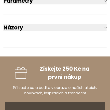
Parametry
Názory
5
75%
4.8
4
25%
Získejte 250 Kč na
4
počet recenzí
3
první nákup
0%
ze všech dob
Recenze získané a ověřené
uživatelem
Přihlaste se a buďte v obraze o našich akcích,
2
0%
novinkách, inspiracích a trendech!
1
0%