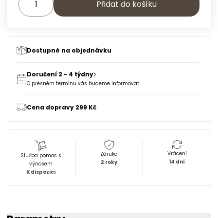
Přidat do košíku
Dostupné na objednávku
Doručení 2 - 4 týdny
O přesném termínu vás budeme informovat
Cena dopravy 299 Kč
Vrácení
Záruka
Služba pomoc s
14 dní
2 roky
výnosem
K dispozici