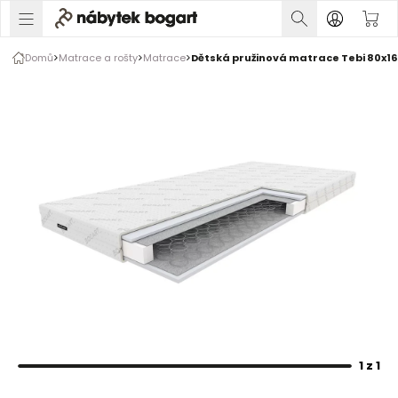
1 z 1
Domů
Matrace a rošty
Matrace
Dětská pružinová matrace Tebi 80x1
Rozšiřte prsty pro zvětšení obrázku
1 z 1