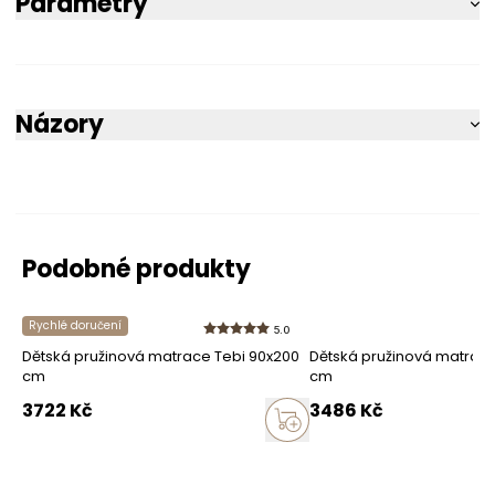
Parametry
Názory
5
100%
5.0
Podobné produkty
4
0%
3
počet recenzí
Rychlé doručení
5.0
3
0%
ze všech dob
Dětská pružinová matrace Tebi 90x200
Dětská pružinová matrace
Recenze získané a ověřené
cm
cm
uživatelem
2
0%
3722
Kč
3486
Kč
1
0%