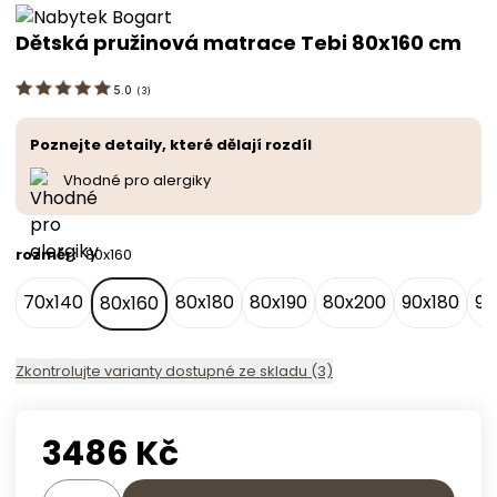
Dětská pružinová matrace Tebi 80x160 cm
5.0
(
3
)
Poznejte detaily, které dělají rozdíl
Vhodné pro alergiky
rozměr
:
80x160
70x140
80x180
80x190
80x200
90x180
90
80x160
Zkontrolujte varianty dostupné ze skladu (3)
3486
Kč