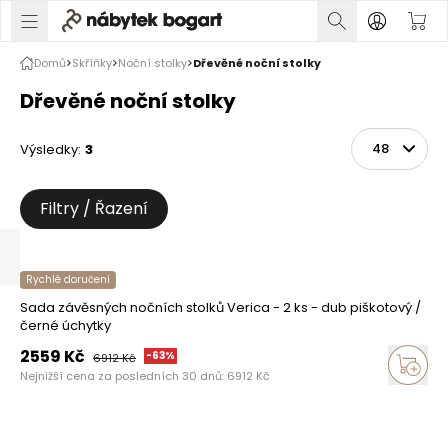
Domů
Skříňky
Noční stolky
Dřevěné noční stolky
Dřevěné noční stolky
Výsledky
:
3
Řadit
Na stránce
Filtry / Řazení
Rychlé doručení
Sada závěsných nočních stolků Verica - 2 ks - dub piškotový /
černé úchytky
2559
Kč
-
63
%
6912
Kč
Nejnižší cena za posledních 30 dnů:
6912
Kč