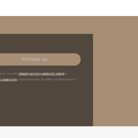
Přihlásit se
te se na naše
Zásady ochrany osobních údajů
a
ní podmínky
. Nezapomeňte, že odběr můžete kdykoli