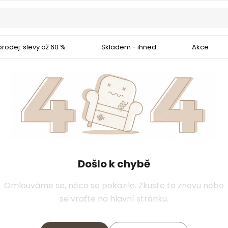
rodej: slevy až 60 %
Skladem - ihned
Akce
Došlo k chybě
Omlouváme se, něco se pokazilo. Zkuste to znovu nebo
se vraťte na hlavní stránku.