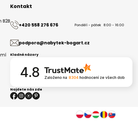
Kontakt
m B2B
+420 558 276 676
Pondělí - pátek
8:00 - 16:00
ů
podpora@nabytek-bogart.cz
omí
Kladné názory
4.8
Založeno na
8304
hodnocení
ze všech dob
Najdete nás zde