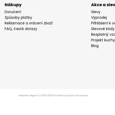
Nákupy
Akce a sle
Doručení
Slevy
Způsoby platby
Výprodej
Reklamace a vrácení zboží
Přihlášení k 
FAQ, časté dotazy
Slevové kódy
Bezplatný vzo
Projekt kuch
Blog
Nabytek-Bogart.cz 2015-2026 © Všechna práva vyhrazena.