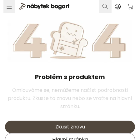
Problém s produktem
Omlouváme se, nemůžeme načíst podrobnosti
produktu. Zkuste to znovu nebo se vraťte na hlavní
stránku.
Zkusit znovu
Hlavní stránka