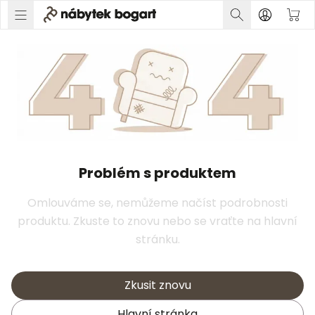
Problém s produktem
Omlouváme se, nemůžeme načíst podrobnosti
produktu. Zkuste to znovu nebo se vraťte na hlavní
stránku.
Zkusit znovu
Hlavní stránka