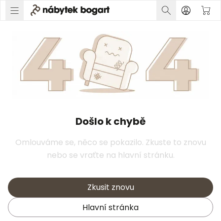
Došlo k chybě
Omlouváme se, něco se pokazilo. Zkuste to znovu
nebo se vraťte na hlavní stránku.
Zkusit znovu
Hlavní stránka