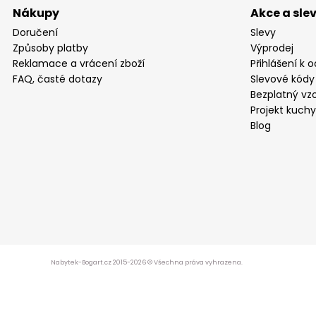
Nákupy
Akce a sle
Doručení
Slevy
Způsoby platby
Výprodej
Reklamace a vrácení zboží
Přihlášení k 
FAQ, časté dotazy
Slevové kódy
Bezplatný vzo
Projekt kuch
Blog
Nabytek-Bogart.cz 2015-2026 © Všechna práva vyhrazena.