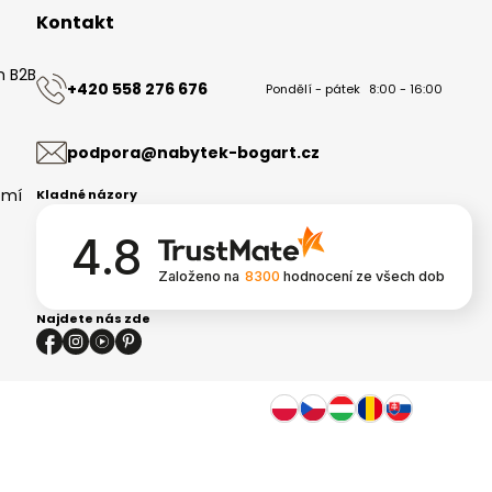
Kontakt
m B2B
+420 558 276 676
Pondělí - pátek
8:00 - 16:00
ů
podpora@nabytek-bogart.cz
omí
Kladné názory
4.8
Založeno na
8300
hodnocení
ze všech dob
Najdete nás zde