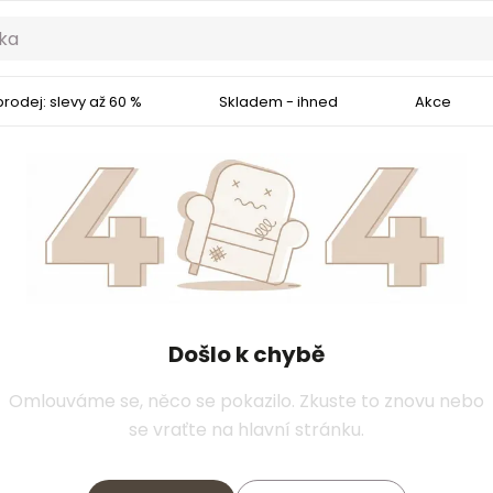
rodej: slevy až 60 %
Skladem - ihned
Akce
Došlo k chybě
Omlouváme se, něco se pokazilo. Zkuste to znovu nebo
se vraťte na hlavní stránku.