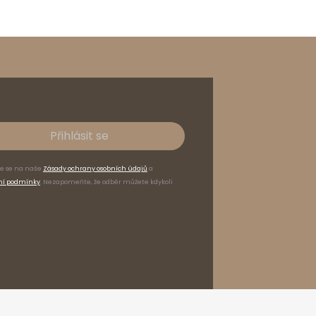
Přihlásit se
te se na naše
Zásady ochrany osobních údajů
a
ní podmínky
. Nezapomeňte, že odběr můžete kdykoli