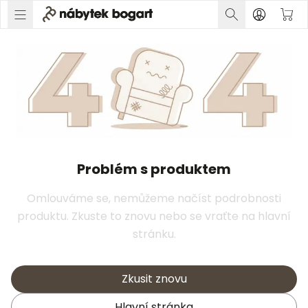
Problém s produktem
Omlouváme se, nemůžeme načíst podrobnosti
produktu. Zkuste to znovu nebo se vraťte na hlavní
stránku.
Zkusit znovu
Hlavní stránka