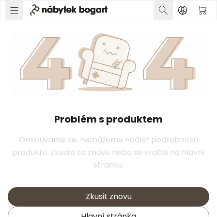
Problém s produktem
Omlouváme se, nemůžeme načíst podrobnosti
produktu. Zkuste to znovu nebo se vraťte na hlavní
stránku.
Zkusit znovu
Hlavní stránka