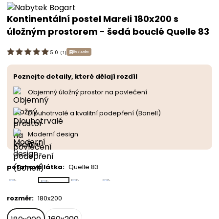
Kontinentální postel Mareli 180x200 s
úložným prostorem - šedá bouclé Quelle 83
Bestseller
5.0
(
1
)
Poznejte detaily, které dělají rozdíl
Objemný úložný prostor na povlečení
Dlouhotrvalé a kvalitní podepření (Bonell)
Moderní design
potahová látka
:
Quelle 83
rozměr
:
180x200