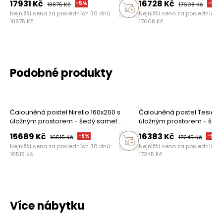
17931
Kč
16728
Kč
-
5
%
-
5
%
18875
Kč
17608
Kč
Nejnižší cena za posledních 30 dnů:
Nejnižší cena za posledních 
18875
Kč
17608
Kč
Vymazat
Hledat
Podobné produkty
Čalouněná postel Nirello 160x200 s
Čalouněná postel Tesia 1
úložným prostorem - šedý samet
úložným prostorem - šed
Castel 80
Castel 80
15689
Kč
16383
Kč
-
5
%
-
5
%
16515
Kč
17245
Kč
Nejnižší cena za posledních 30 dnů:
Nejnižší cena za posledních 
16515
Kč
17245
Kč
Více nábytku