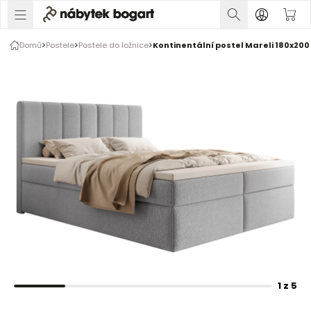
1 z 5
Domů
Postele
Postele do ložnice
Kontinentální postel Mareli 180x200
Rozšiřte prsty pro zvětšení obrázku
1 z 5