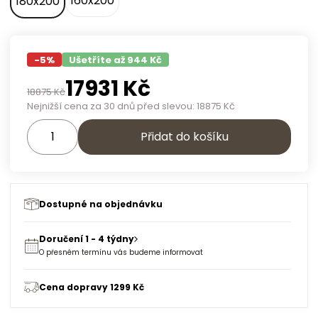
160x200
180x200
-
5
%
Ušetříte až 944 Kč
17931
Kč
18875
Kč
Nejnižší cena za 30 dnů před slevou:
18875
Kč
Přidat do košíku
Dostupné na objednávku
Doručení 1 - 4 týdny
O přesném termínu vás budeme informovat
Cena dopravy 1299 Kč