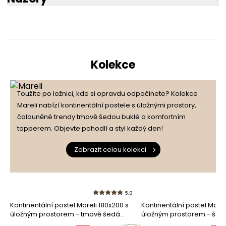
5
100%
5.0
Kolekce
4
0%
1
počet recenzí
Toužíte po ložnici, kde si opravdu odpočinete? Kolekce
3
0%
ze všech dob
Mareli nabízí kontinentální postele s úložnými prostory,
Recenze získané a ověřené
čalouněné trendy tmavě šedou buklé a komfortním
uživatelem
2
0%
topperem. Objevte pohodlí a styl každý den!
Zobrazit celou kolekci
1
0%
5.0
Kontinentální postel Mareli 180x200 s
Kontinentální postel Marel
Jak sbíráme recenze?
úložným prostorem - tmavě šedá
úložným prostorem - šed
bouclé Quelle 92
Quelle 83
Recenze zákazníků