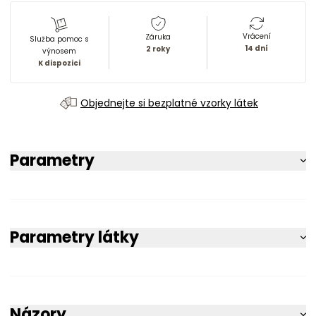
Vrácení
Záruka
Služba pomoc s
14 dní
2 roky
výnosem
K dispozici
Objednejte si bezplatné vzorky látek
Parametry
Parametry látky
Názory