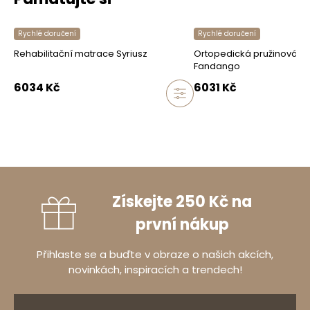
Rychlé doručení
Rychlé doručení
Rehabilitační matrace Syriusz
Ortopedická pružinová ma
Fandango
6034
Kč
6031
Kč
Získejte 250 Kč na
první nákup
Přihlaste se a buďte v obraze o našich akcích,
novinkách, inspiracích a trendech!