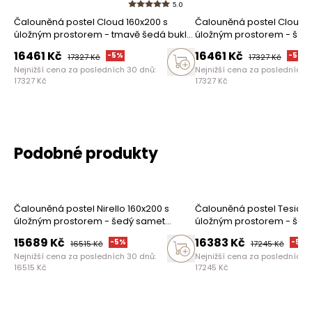
5.0
Čalouněná postel Cloud 160x200 s
Čalouněná postel Cloud 1
úložným prostorem - tmavě šedá buklé
úložným prostorem - šed
Quelle 92
Castel 80
16461
Kč
16461
Kč
-
5
%
-
5
%
17327
Kč
17327
Kč
Nejnižší cena za posledních 30 dnů:
Nejnižší cena za posledních 
17327
Kč
17327
Kč
Podobné produkty
Čalouněná postel Nirello 160x200 s
Čalouněná postel Tesia 1
úložným prostorem - šedý samet
úložným prostorem - šed
Castel 80
Castel 80
15689
Kč
16383
Kč
-
5
%
-
5
%
16515
Kč
17245
Kč
Nejnižší cena za posledních 30 dnů:
Nejnižší cena za posledních 
16515
Kč
17245
Kč