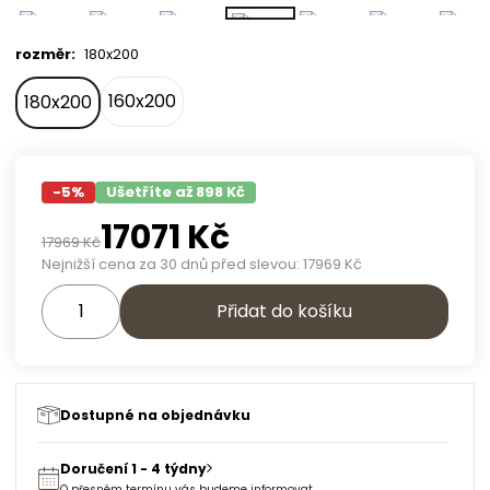
rozměr
:
180x200
160x200
180x200
-
5
%
Ušetříte až 898 Kč
17071
Kč
17969
Kč
Nejnižší cena za 30 dnů před slevou:
17969
Kč
Přidat do košíku
Dostupné na objednávku
Doručení 1 - 4 týdny
O přesném termínu vás budeme informovat