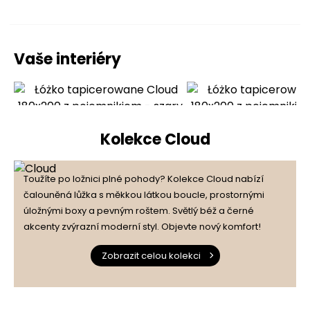
Vaše interiéry
Kolekce Cloud
Toužíte po ložnici plné pohody? Kolekce Cloud nabízí
čalouněná lůžka s měkkou látkou boucle, prostornými
úložnými boxy a pevným roštem. Světlý béž a černé
akcenty zvýrazní moderní styl. Objevte nový komfort!
Zobrazit celou kolekci