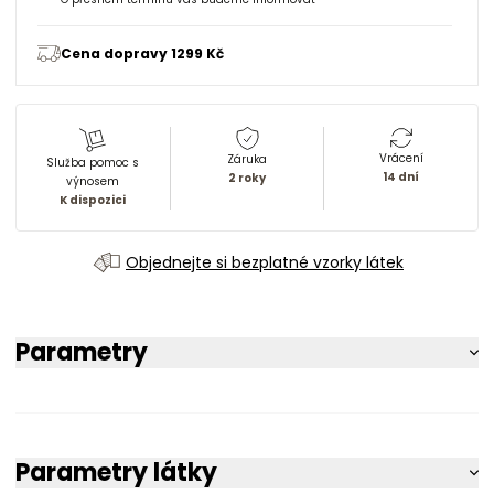
Cena dopravy 1299 Kč
Vrácení
Záruka
Služba pomoc s
14 dní
2 roky
výnosem
K dispozici
Objednejte si bezplatné vzorky látek
Parametry
Parametry látky