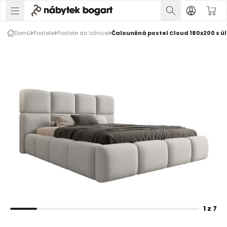
1 z 7
Domů
Postele
Postele do ložnice
Čalouněná postel Cloud 180x200 s ú
Galerie produktu
Fotografie zákazníků
Rozšiřte prsty pro zvětšení obrázku
1 z 7