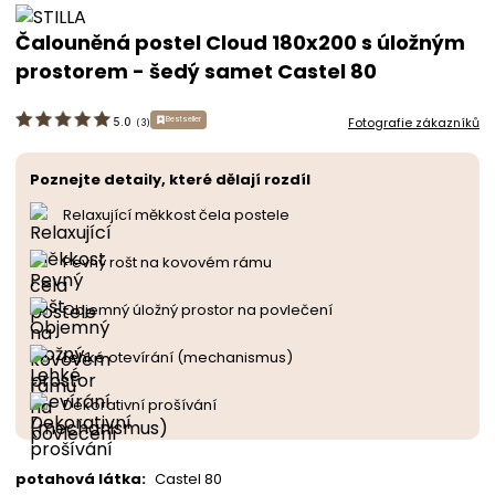
Čalouněná postel Cloud 180x200 s úložným
prostorem - šedý samet Castel 80
Fotografie zákazníků
Bestseller
5.0
(
3
)
Poznejte detaily, které dělají rozdíl
Relaxující měkkost čela postele
Pevný rošt na kovovém rámu
Objemný úložný prostor na povlečení
Lehké otevírání (mechanismus)
Dekorativní prošívání
potahová látka
:
Castel 80