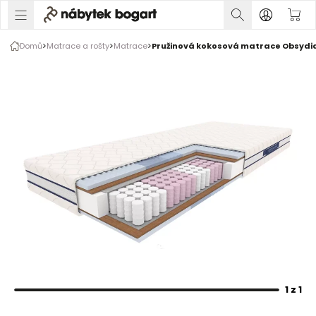
1 z 1
Domů
Matrace a rošty
Matrace
Pružinová kokosová matrace Obsydi
Rozšiřte prsty pro zvětšení obrázku
1 z 1