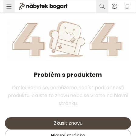
Problém s produktem
Omlouváme se, nemůžeme načíst podrobnosti
produktu. Zkuste to znovu nebo se vraťte na hlavní
stránku.
Zkusit znovu
Hlavní stránka