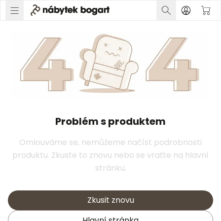
Problém s produktem
Omlouváme se, nemůžeme načíst podrobnosti
produktu. Zkuste to znovu nebo se vraťte na hlavní
stránku.
Zkusit znovu
Hlavní stránka