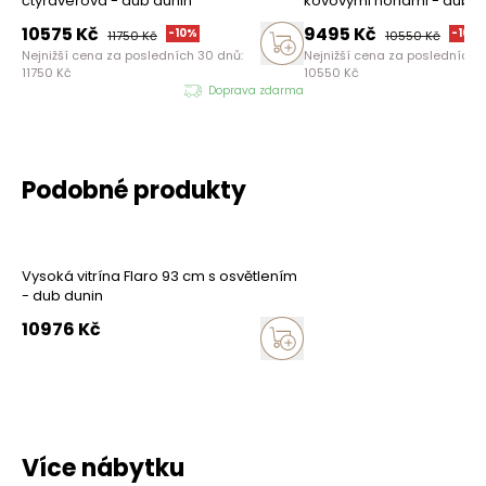
čtyřdveřová - dub dunin
kovovými nohami - dub d
10575
Kč
9495
Kč
-
10
%
-
10
%
11750
Kč
10550
Kč
Nejnižší cena za posledních 30 dnů:
Nejnižší cena za posledních 
11750
Kč
10550
Kč
Doprava zdarma
Podobné produkty
Vysoká vitrína Flaro 93 cm s osvětlením
- dub dunin
10976
Kč
Více nábytku