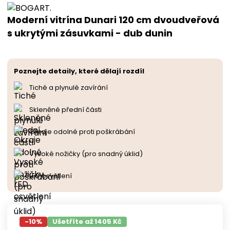
Moderní vitrína Dunari 120 cm dvoudveřová
s ukrytými zásuvkami - dub dunin
Poznejte detaily, které dělají rozdíl
Tiché a plynulé zavírání
Skleněné přední části
Okraje odolné proti poškrábání
Vysoké nožičky (pro snadný úklid)
LED osvětlení
-
10
%
Ušetříte až 1405 Kč