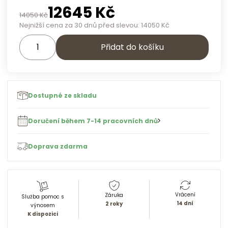
12645
Kč
14050
Kč
Nejnižší cena za 30 dnů před slevou:
14050
Kč
Přidat do košíku
Dostupné ze skladu
Doručení během 7-14 pracovních dnů
Doprava zdarma
Vrácení
Záruka
Služba pomoc s
14 dní
2 roky
výnosem
K dispozici