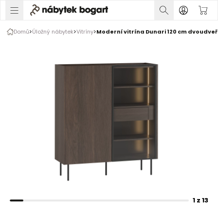
1 z 13
Domů
Úložný nábytek
Vitríny
Moderní vitrína Dunari 120 cm dvoudveř
Rozšiřte prsty pro zvětšení obrázku
1 z 13