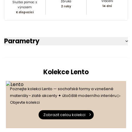
Vrácení
Záruka
Služba pomoc s
14 dní
2 roky
výnosem
K dispozici
Parametry
Kolekce Lento
Poznejte kolekci Lento — sochařské formy a vznešené
materiály • zlaté akcenty ✦ útočiště moderního interiéru ▷
Objevte kolekci
Zobrazit celou kolekci