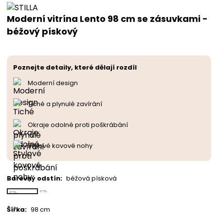
Moderní vitrína Lento 98 cm se zásuvkami -
béžový pískový
Poznejte detaily, které dělají rozdíl
Moderní design
Tiché a plynulé zavírání
Okraje odolné proti poškrábání
Stylové kovové nohy
Barevný odstín
:
béžová písková
Šířka
:
98 cm