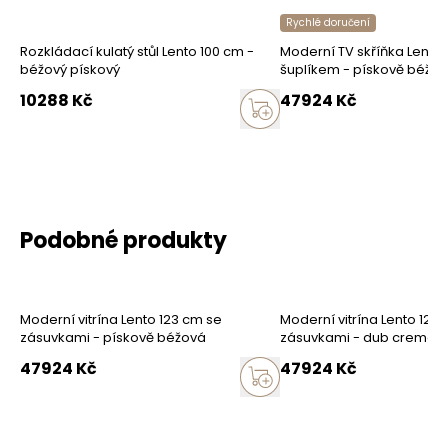
Rychlé doručení
Rozkládací kulatý stůl Lento 100 cm -
Moderní TV skříňka Lento 
béžový pískový
šuplíkem - pískově béžo
10288
Kč
47924
Kč
Podobné produkty
Moderní vitrína Lento 123 cm se
Moderní vitrína Lento 123
zásuvkami - pískově béžová
zásuvkami - dub cremon
47924
Kč
47924
Kč