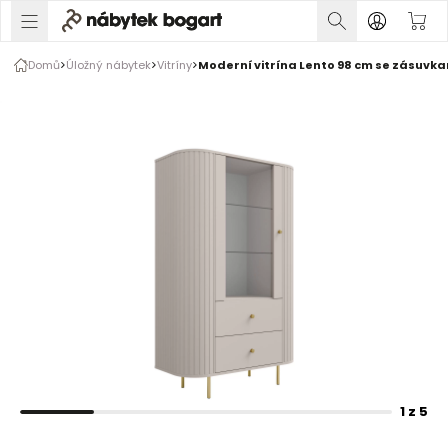
1 z 5
Domů
Úložný nábytek
Vitríny
Moderní vitrína Lento 98 cm se zásuvka
Rozšiřte prsty pro zvětšení obrázku
1 z 5