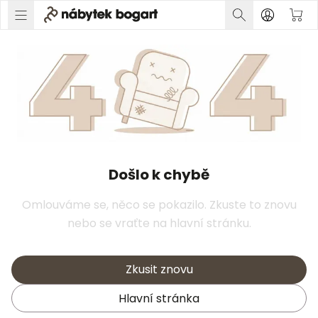
Došlo k chybě
Omlouváme se, něco se pokazilo. Zkuste to znovu
nebo se vraťte na hlavní stránku.
Zkusit znovu
Hlavní stránka