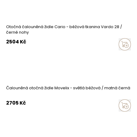
Otočná čalouněná židle Cario - béžová tkanina Vardo 28 /
černé nohy
2504
Kč
Čalouněná otočná židle Movelix - světlá béžová / matná černá
2705
Kč