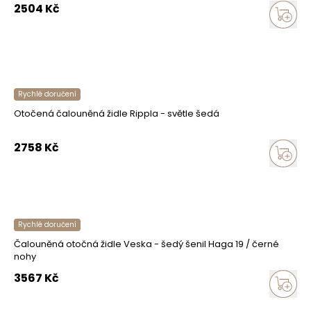
2504
Kč
Rychlé doručení
Otočená čalouněná židle Rippla - světle šedá
2758
Kč
Rychlé doručení
Čalouněná otočná židle Veska - šedý šenil Haga 19 / černé
nohy
3567
Kč