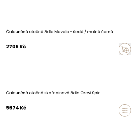
Čalouněná otočná židle Movelix - šedá / matná černá
2705
Kč
Čalouněná otočná skořepinová židle Orevi Spin
5674
Kč