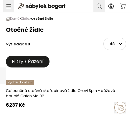
Domů
Židle
Otočné židle
Otočné židle
Výsledky
:
30
Řadit
Na stránce
Filtry / Řazení
Rychlé doručení
Čalouněná otočná skořepinová židle Orevi Spin - béžová
bouclé Catch Me 02
6237
Kč