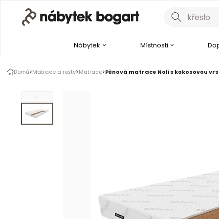
Galerie produktu
1 z 1
Nábytek
Místnosti
Dop
Domů
Matrace a rošty
Matrace
Pěnová matrace Noli s kokosovou vrs