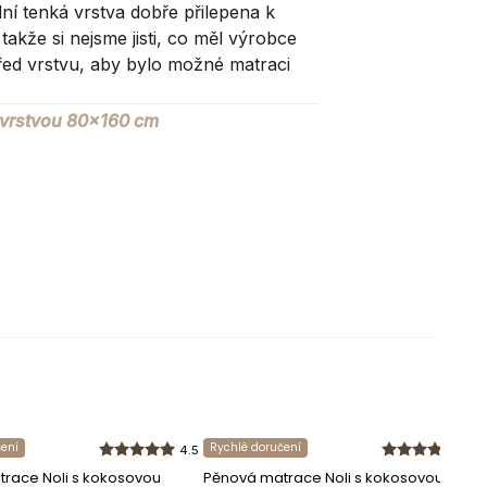
ní tenká vrstva dobře přilepena k
akže si nejsme jisti, co měl výrobce
řed vrstvu, aby bylo možné matraci
 vrstvou 80x160 cm
6
kg
Nabytek Bogart
čení
Rychlé doručení
4.5
4.5
37-125 Czarna 825
race Noli s kokosovou
Pěnová matrace Noli s kokosovou