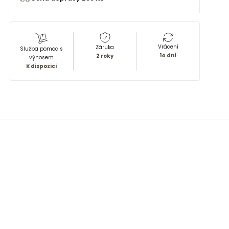
Vrácení
Záruka
Služba pomoc s
14 dní
2 roky
výnosem
K dispozici