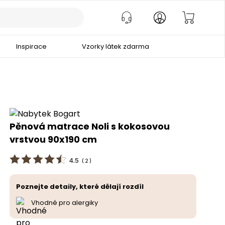
Inspirace
Vzorky látek zdarma
Pěnová matrace Noli s kokosovou
vrstvou 90x190 cm
4.5
(
2
)
Poznejte detaily, které dělají rozdíl
Vhodné pro alergiky