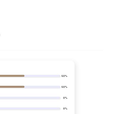
plsť - hustota 300g/m2
50%
výška 2 cm
50%
hustota 1000 g/m2
0%
hustota 18kg/m3
0%
výška 9 cm