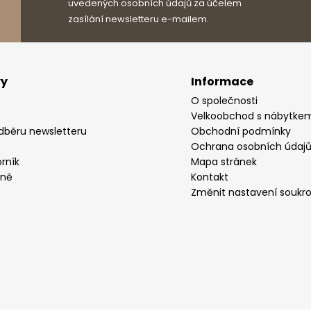
uvedených osobních údajů za účelem
zasílání newsletteru e-mailem.
vy
Informace
O společnosti
Velkoobchod s nábytke
odběru newsletteru
Obchodní podmínky
Ochrana osobních údaj
rník
Mapa stránek
yně
Kontakt
Změnit nastavení soukr