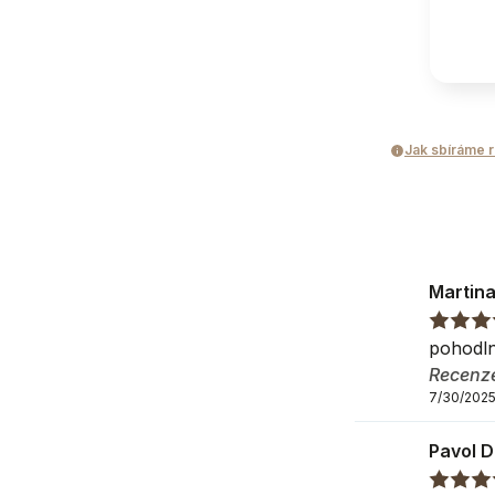
Potah
Typ matrace
Pěnová
Jak sbíráme 
Dětská
Oboustranný
S odnímatelným
Martina
Vlastnosti
pohodl
Možnost praní v
Recenz
7/30/202
Matrace - urče
Pavol 
Pro alergiky