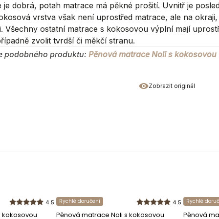
 je dobrá, potah matrace má pěkné prošití. Uvnitř je posled
okosová vrstva však není uprostřed matrace, ale na okraji, t
i. Všechny ostatní matrace s kokosovou výplní mají uprost
případně zvolit tvrdší či měkčí stranu.
duktu
e podobného produktu:
Pěnová matrace Noli s kokosovou
Zobrazit originál
m
cm
cm
o výrobci
Rychlé doručení
Rychlé doru
4.5
4.5
s kokosovou
Pěnová matrace Noli s kokosovou
Pěnová mat