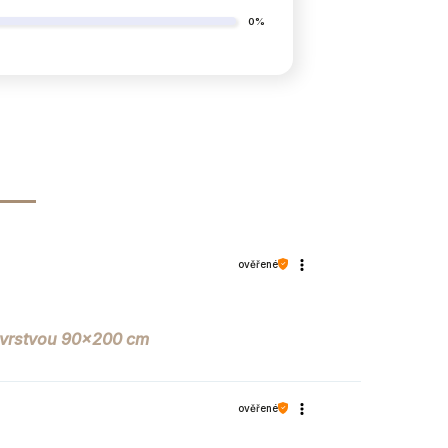
0%
lyester (užitková plocha potažená bavlnou)
ověřené
 vrstvou 90x200 cm
ověřené