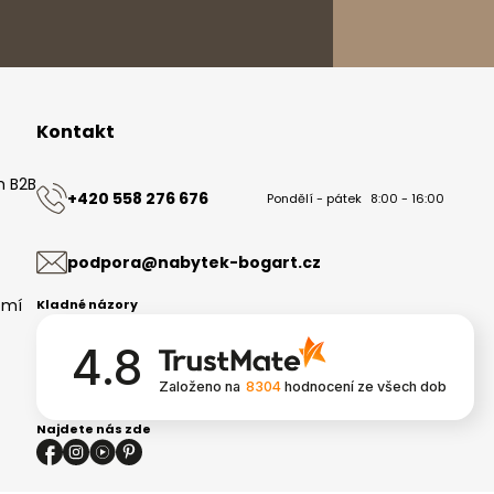
Kontakt
m B2B
+420 558 276 676
Pondělí - pátek
8:00 - 16:00
ů
podpora@nabytek-bogart.cz
omí
Kladné názory
4.8
Založeno na
8304
hodnocení
ze všech dob
Najdete nás zde