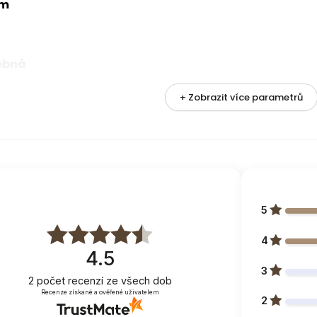
cm
ebná
+ Zobrazit více parametrů
metrů
a
5
4
4.5
3
2
počet recenzí
ze všech dob
N-18
Recenze získané a ověřené uživatelem
2
-18