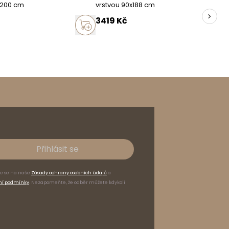
x200 cm
vrstvou 90x188 cm
Polsko
3419
Kč
Přihlásit se
te se na naše
Zásady ochrany osobních údajů
a
ní podmínky
. Nezapomeňte, že odběr můžete kdykoli