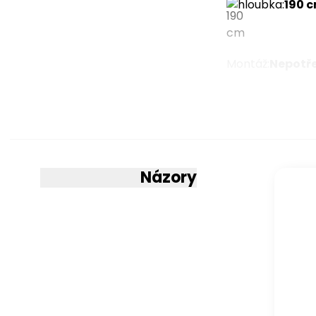
hloubka
:
190 
Montáž
:
Nepotř
Více para
Názory
Provedení
čalounická příčk
kokos igłowany
kokosová rohož
Komfortní pěna 
komfortní pěna N