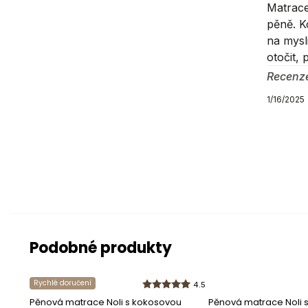
Matrace
Pro děti
pěně. K
na mysl
otočit, 
Balení pro
Recenz
1/16/2025
Balík číslo 1
Šířka
:
90
c
Výška
:
190
Hloubka
:
11
Informace 
Podobné produkty
Výrobce
Rychlé doručení
4.5
Adresa
Pěnová matrace Noli s kokosovou
Pěnová matrace Noli 