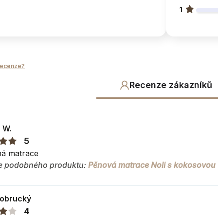
1
bavlna/po
recenze?
Recenze zákazníků
 potahem
 W.
5
ná matrace
 pračce
e podobného produktu:
Pěnová matrace Noli s kokosovou
5
no pro
Dobrucký
4