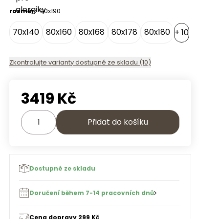
rozměr
:
90x190
70x140
80x160
80x168
80x178
80x180
80
+
10
Zkontrolujte varianty dostupné ze skladu (10)
3419
Kč
Přidat do košíku
Dostupné ze skladu
Doručení během 7-14 pracovních dnů
Cena dopravy 299 Kč