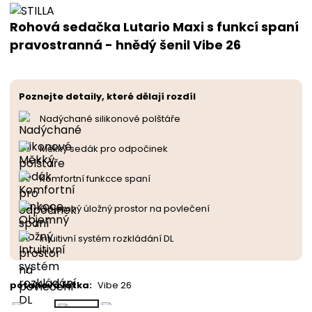
Rohová sedačka Lutario Maxi s funkcí spaní
pravostranná - hnědý šenil Vibe 26
Poznejte detaily, které dělají rozdíl
Nadýchané silikonové polštáře
Měkký sedák pro odpočinek
Komfortní funkcce spaní
Objemný úložný prostor na povlečení
Intuitivní systém rozkládání DL
potahová látka
:
Vibe 26