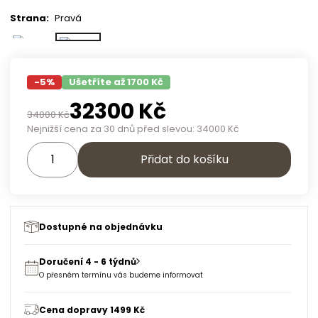
Strana
:
Pravá
-
5
%
Ušetříte až 1700 Kč
32300
Kč
34000
Kč
Nejnižší cena za 30 dnů před slevou:
34000
Kč
Přidat do košíku
Dostupné na objednávku
Doručení 4 - 6 týdnů
O přesném termínu vás budeme informovat
Cena dopravy 1499 Kč