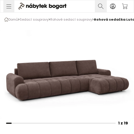
1 z 19
Domů
Sedací soupravy
Rohové sedací soupravy
Rohová sedačka Lutar
Rozšiřte prsty pro zvětšení obrázku
1 z 19