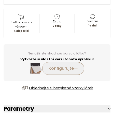
Vrácení
Záruka
Služba pomoc s
14 dní
2 roky
výnosem
K dispozici
Nenašli jste vhodnou barvu a látku?
Vytvořte si vlastní verzi tohoto výrobku!
Konfigurujte
Objednejte si bezplatné vzorky látek
Parametry