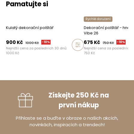
Pamatujte si
Rychlé doručení
Kulatý dekorační polštář
Dekorační polštář - hnědý
Vibe 26
900
Kč
675
Kč
-
10
%
-
10
%
1000
Kč
750
Kč
Nejnižší cena za posledních 30 dnů:
Nejnižší cena za posledních 
1000
Kč
750
Kč
Získejte 250 Kč na
první nákup
Přihlaste se a buďte v obraze o našich akcích,
novinkách, inspiracích a trendech!