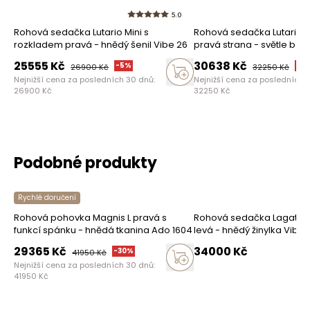
5.0
Rohová sedačka Lutario Mini s
Rohová sedačka Lutario L
rozkladem pravá - hnědý šenil Vibe 26
pravá strana - světle béžo
06
25555
Kč
30638
Kč
-
5
%
-
5
26900
Kč
32250
Kč
Nejnižší cena za posledních 30 dnů:
Nejnižší cena za posledních 
26900
Kč
32250
Kč
Podobné produkty
Rychlé doručení
Rohová pohovka Magnis L pravá s
Rohová sedačka Lagato s 
funkcí spánku - hnědá tkanina Ado 1604
levá - hnědý žinylka Vibe 
29365
Kč
34000
Kč
-
30
%
41950
Kč
Nejnižší cena za posledních 30 dnů:
41950
Kč