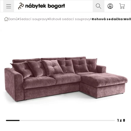
1 z 8
Domů
Sedací soupravy
Rohové sedací soupravy
Rohová sedačka Mollis
Rozšiřte prsty pro zvětšení obrázku
1 z 8