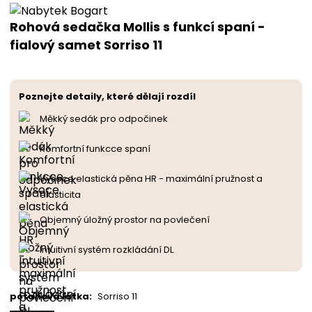
Rohová sedačka Mollis s funkcí spaní -
fialový samet Sorriso 11
Poznejte detaily, které dělají rozdíl
Měkký sedák pro odpočinek
Komfortní funkcce spaní
Vysoce elastická pěna HR - maximální pružnost a
elasticita
Objemný úložný prostor na povlečení
Intuitivní systém rozkládání DL
potahová látka
:
Sorriso 11