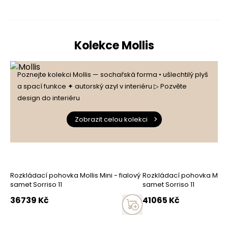
Kolekce Mollis
Poznejte kolekci Mollis — sochařská forma • ušlechtilý plyš
a spací funkce ✦ autorský azyl v interiéru ▷ Pozvěte
design do interiéru
Zobrazit celou kolekci
Rozkládací pohovka Mollis Mini - fialový
Rozkládací pohovka Mollis
samet Sorriso 11
samet Sorriso 11
36739
Kč
41065
Kč