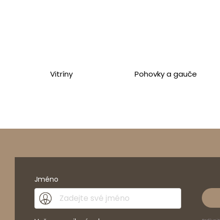
cm
cm
0
cm
Vitríny
Pohovky a gauče
cm
cm
0
cm
cm
cm
Jméno
0
cm