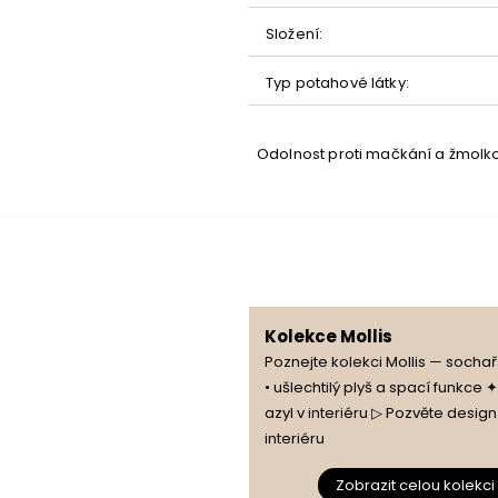
Složení
:
Typ potahové látky
:
Odolnost proti mačkání a žmolk
Kolekce Mollis
Poznejte kolekci Mollis — socha
• ušlechtilý plyš a spací funkce 
nosti
azyl v interiéru ▷ Pozvěte desig
interiéru
stejné kolekce
Zobrazit celou kolekci