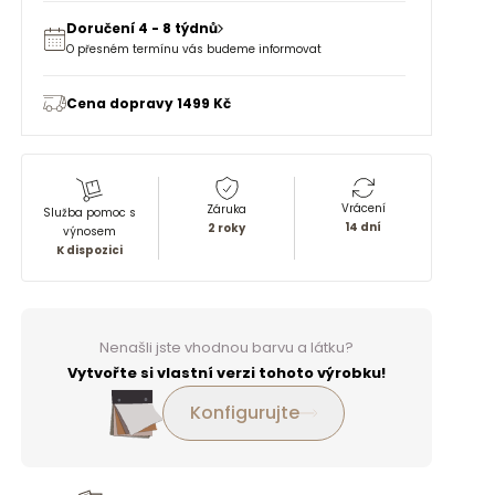
Doručení 4 - 8 týdnů
O přesném termínu vás budeme informovat
Cena dopravy 1499 Kč
Vrácení
Záruka
Služba pomoc s
14 dní
2 roky
výnosem
K dispozici
Nenašli jste vhodnou barvu a látku?
Vytvořte si vlastní verzi tohoto výrobku!
Konfigurujte