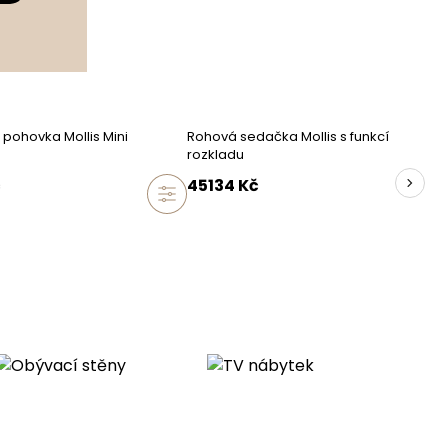
60 cm
95 cm
3%
 pohovka Mollis Mini
Rohová sedačka Mollis s funkcí
rozkladu
č
45134
Kč
55
kg
15
kg