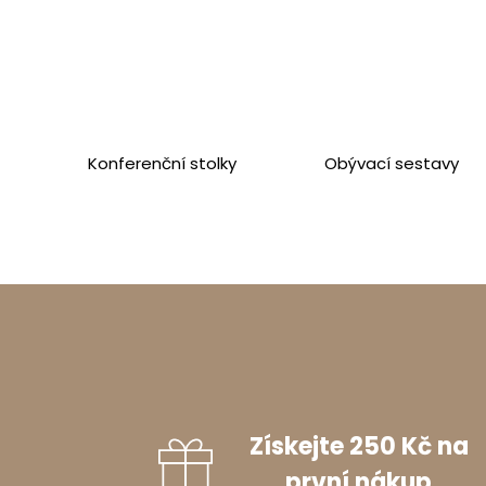
Šířka
:
155
Výška
:
72
Hloubka
:
2
Balík číslo 3
Konferenční stolky
Obývací sestavy
Šířka
:
155
Výška
:
100
Hloubka
:
5
Balík číslo 4
Šířka
:
155
Výška
:
72
Hloubka
:
2
Získejte 250 Kč na
první nákup