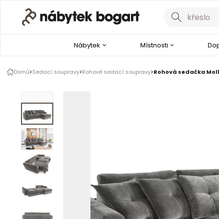
Galerie produktu
1 z 8
Nábytek
Místnosti
Dop
Domů
Sedací soupravy
Rohové sedací soupravy
Rohová sedačka Mollis