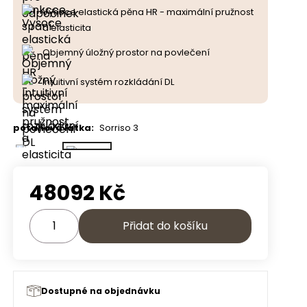
Vysoce elastická pěna HR - maximální pružnost
a elasticita
Objemný úložný prostor na povlečení
Intuitivní systém rozkládání DL
potahová látka
:
Sorriso 3
48092
Kč
Přidat do košíku
Dostupné na objednávku