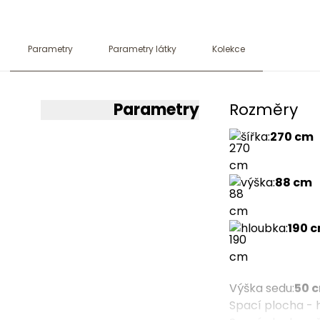
Parametry
Parametry látky
Kolekce
Parametry
Rozměry
šířka
:
270 cm
výška
:
88 cm
hloubka
:
190 
Výška sedu
:
50 
Spací plocha - 