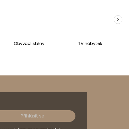
30
kg
Obývací stěny
TV nábytek
25
kg
Přihlásit se