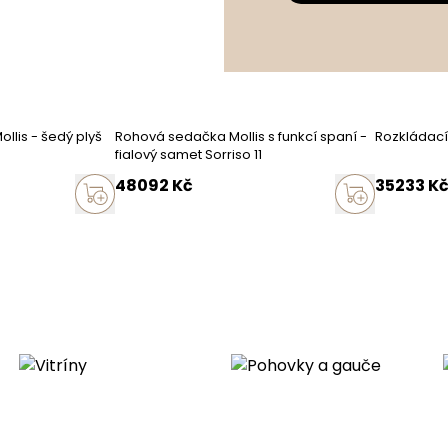
ormace
z polštáře
 v rozměrech (tolerance)
llis - šedý plyš
Rohová sedačka Mollis s funkcí spaní -
Rozkládací
fialový samet Sorriso 11
48092
Kč
35233
K
duktu
cm
cm
0
cm