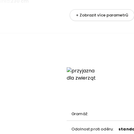
šířka
:
230 cm
+ Zobrazit více parametrů
metrů
pravy
nění
Gramáž
:
Odolnost proti oděru
:
standa