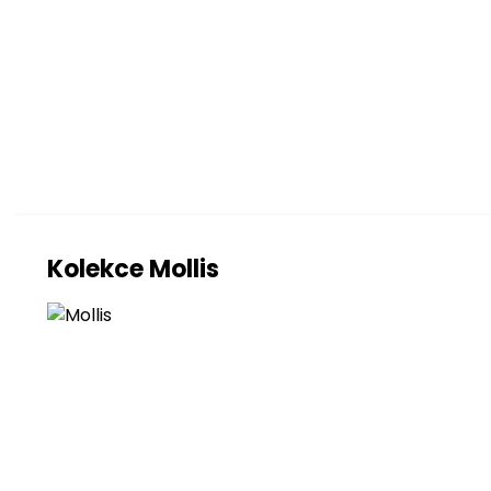
Sedák
Opěradlo
Nožky
sedák
Rozkládání
Rozkládání
Kolekce Mollis
Úložný prostor
Úložný prostor
Doplňkové vlast
Další modely ze 