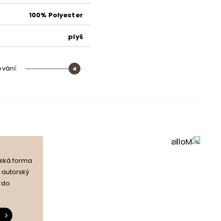
vlnité pružiny
100% Polyester
vysoce elastická pěna HR
plyš
masiv
ování
:
4
silikonové kuličky
Ano (DL)
Ano
řská forma
✦ autorský
n do
ano