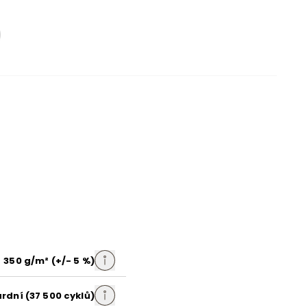
šedá
Sorriso 3
plyš
350 g/m² (+/- 5 %)
rdní (37 500 cyklů)