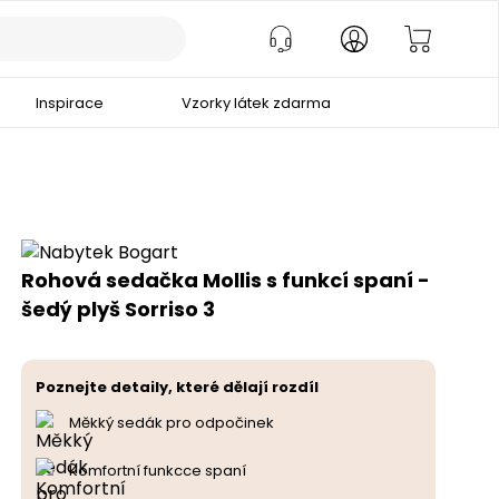
Inspirace
Vzorky látek zdarma
Rohová sedačka Mollis s funkcí spaní -
šedý plyš Sorriso 3
Poznejte detaily, které dělají rozdíl
Měkký sedák pro odpočinek
Komfortní funkcce spaní