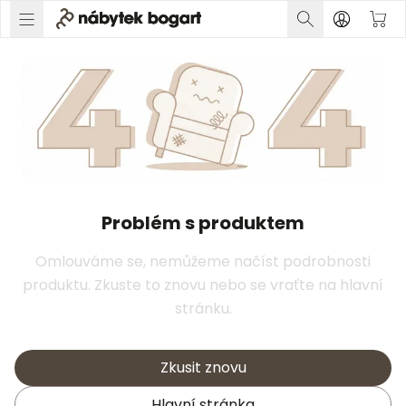
Problém s produktem
Omlouváme se, nemůžeme načíst podrobnosti
produktu. Zkuste to znovu nebo se vraťte na hlavní
stránku.
Zkusit znovu
Hlavní stránka