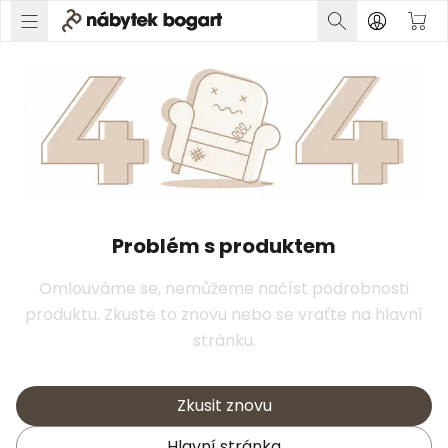
Problém s produktem
Omlouváme se, nemůžeme načíst podrobnosti
produktu. Zkuste to znovu nebo se vraťte na hlavní
stránku.
Zkusit znovu
Hlavní stránka