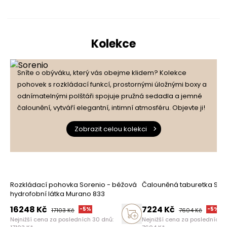
Kolekce
Sníte o obýváku, který vás obejme klidem? Kolekce
pohovek s rozkládací funkcí, prostornými úložnými boxy a
odnímatelnými polštáři spojuje pružná sedadla a jemné
čalounění, vytváří elegantní, intimní atmosféru. Objevte ji!
Zobrazit celou kolekci
Rozkládací pohovka Sorenio - béžová
Čalouněná taburetka Sor
hydrofobní látka Murano 833
16248
Kč
7224
Kč
-
5
%
-
5
%
17103
Kč
7604
Kč
Nejnižší cena za posledních 30 dnů:
Nejnižší cena za posledních 