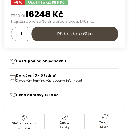
-
5
%
Ušetříte až 855 Kč
16248
Kč
17103
Kč
Nejnižší cena za 30 dnů před slevou:
17103
Kč
Přidat do košíku
Dostupné na objednávku
Doručení 3 - 5 týdnů
O přesném termínu vás budeme informovat
Cena dopravy 1299 Kč
Vrácení
Záruka
Služba pomoc s
14 dní
2 roky
výnosem