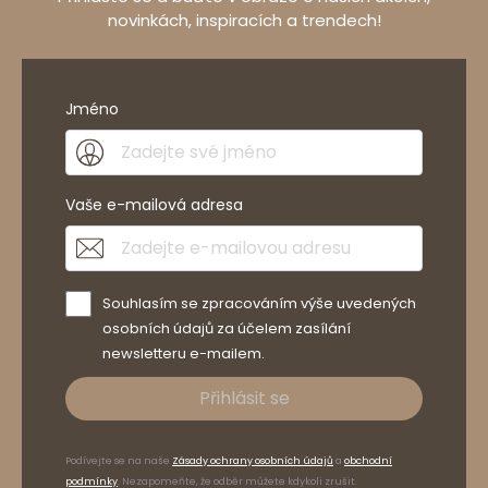
novinkách, inspiracích a trendech!
Jméno
Vaše e-mailová adresa
Souhlasím se zpracováním výše uvedených
osobních údajů za účelem zasílání
newsletteru e-mailem.
Přihlásit se
Podívejte se na naše
Zásady ochrany osobních údajů
a
obchodní
podmínky
. Nezapomeňte, že odběr můžete kdykoli zrušit.