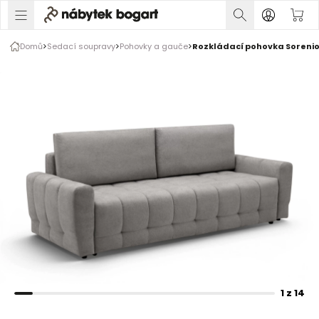
1 z 14
Domů
Sedací soupravy
Pohovky a gauče
Rozkládací pohovka Sorenio
Rozšiřte prsty pro zvětšení obrázku
1 z 14