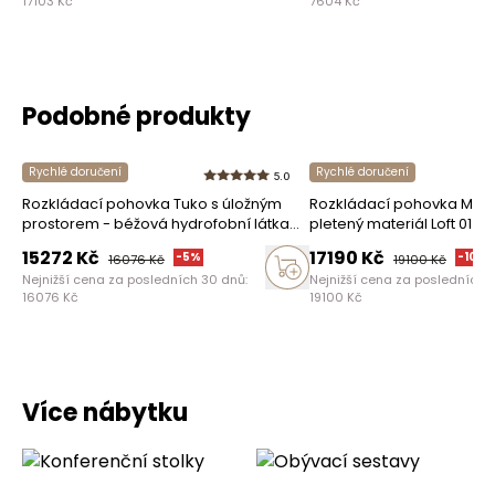
17103
Kč
7604
Kč
Podobné produkty
Rychlé doručení
Rychlé doručení
5.0
Rozkládací pohovka Tuko s úložným
Rozkládací pohovka Mova
prostorem - béžová hydrofobní látka
pletený materiál Loft 01 /
Murano 833
15272
Kč
17190
Kč
-
5
%
-
10
%
16076
Kč
19100
Kč
Nejnižší cena za posledních 30 dnů:
Nejnižší cena za posledních 
16076
Kč
19100
Kč
Více nábytku