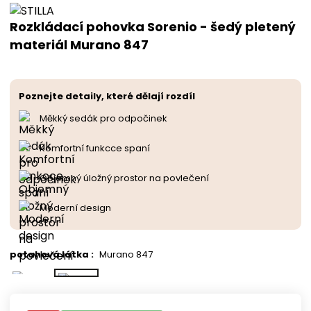
Rozkládací pohovka Sorenio - šedý pletený
materiál Murano 847
Poznejte detaily, které dělají rozdíl
Měkký sedák pro odpočinek
Komfortní funkcce spaní
Objemný úložný prostor na povlečení
Moderní design
potahová látka
:
Murano 847