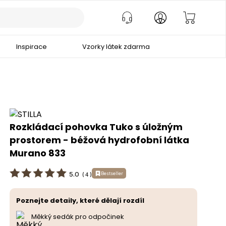
Inspirace
Vzorky látek zdarma
Rozkládací pohovka Tuko s úložným
prostorem - béžová hydrofobní látka
Murano 833
5.0
Bestseller
(
4
)
Poznejte detaily, které dělají rozdíl
Měkký sedák pro odpočinek