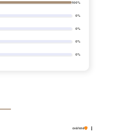
100%
0%
Ano (DL)
0%
0%
Ano (skříňka)
0%
ano
odnímatelné
4
3%
ověřené