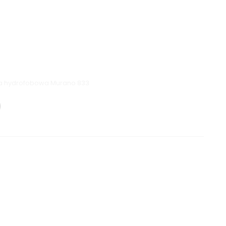
Murano 833
béžová
hydrofobní materiál