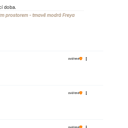
í doba.
díly s namontovanými zapadkami
ým prostorem - tmavě modrá Freya
90
kg
ověřené
ověřené
STILLA
ověřené