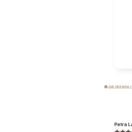
Rozkládání
Rozkládání
Úložný prostor
Úložný prostor
Doplňkové vlast
Nábytek může stá
Typ polštářů
Jak sbíráme 
Počet polštářů
Doplňující inf
Přípustný rozdíl
Petra 