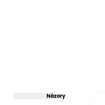
barevné prove
Barva nožek
Provedení
Konstrukce
Konstrukce
Sedák
Sedák
Nožky
Polštáře
Názory
Korpus