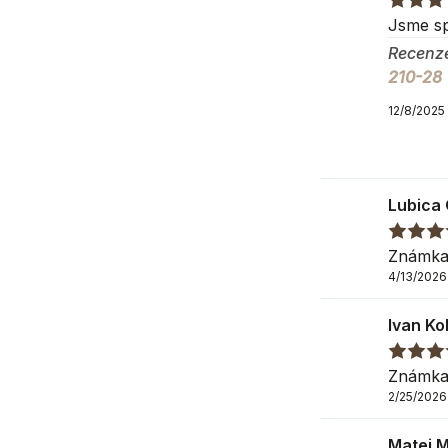
Montáž
Jsme sp
Vlastní
Recenz
210-28
12/8/2025
Balení pro
Balík číslo 1
Lubica
Šířka
:
210
Výška
:
80
Známka
Hloubka
:
6
4/13/2026
Ivan Ko
Informace 
Známka
2/25/2026
Výrobce
Matej 