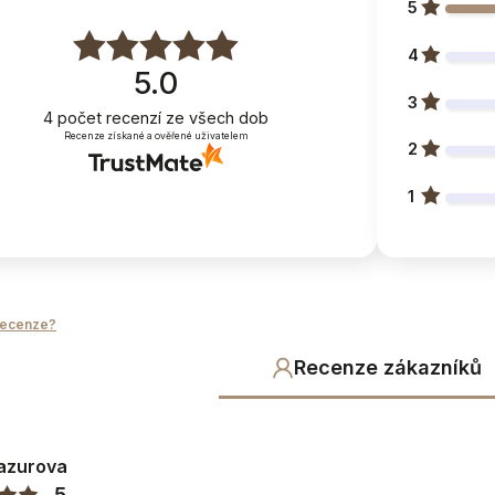
5
4
5.0
3
4
počet recenzí
ze všech dob
Recenze získané a ověřené uživatelem
2
1
nosti
t volně v prostoru
recenze?
Recenze zákazníků
ormace
 v rozměrech (tolerance)
Lazurova
5