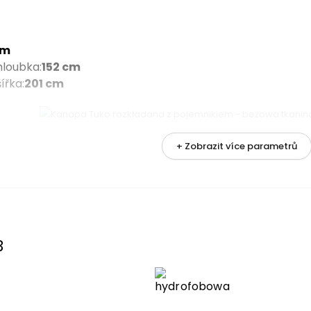
cm
hloubka
:
152 cm
šířka
:
201 cm
+ Zobrazit více parametrů
metrů
nění
3