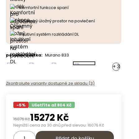
Komfortní funkcce spaní
Objemný úložný prostor na povlečení
Intuitivní systém rozkládání DL
potahová látka
:
Murano 833
+
3
Zkontrolujte varianty dostupné ze skladu (3)
-
5
%
Ušetříte až 804 Kč
15272
Kč
16076
Kč
Nejnižší cena za 30 dnů před slevou:
16076
Kč
Přidat do košíku