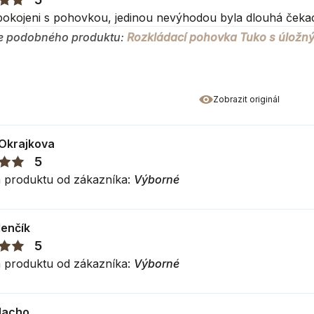
okojeni s pohovkou, jedinou nevýhodou byla dlouhá čekac
e podobného produktu:
Rozkládací pohovka Tuko s úložn
duktu
Zobrazit originál
 Okrajkova
5
cm
cm
 produktu od zákazníka:
Výborné
5
cm
lenčík
5
o výrobci
 produktu od zákazníka:
Výborné
Macho