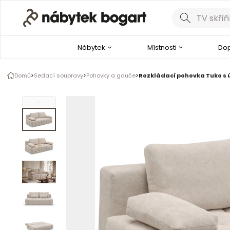
Galerie produktu
1 z 9
Nábytek
Místnosti
Dop
Podívejte se na video
Domů
Sedací soupravy
Pohovky a gauče
Rozkládací pohovka Tuko s 