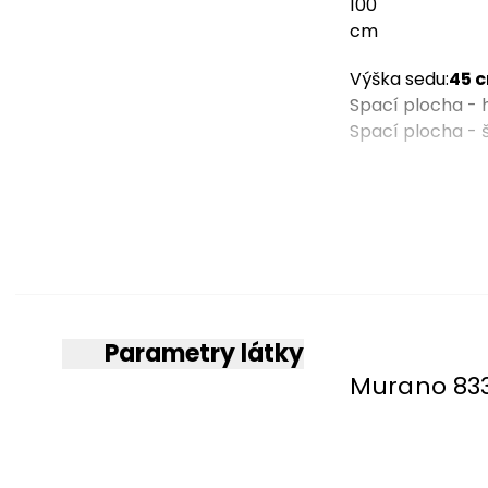
Výška sedu
:
45 
Spací plocha - 
Spací plocha - 
Více para
Parametry látky
Materiál čalou
Murano 83
Typ
Barva
Vlastnosti