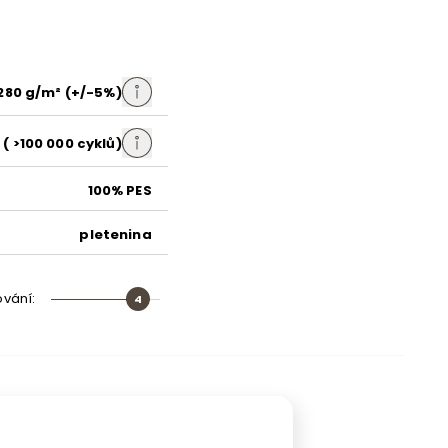
černá
280 g/m² (+/-5%)
( >100 000 cyklů)
dřevo
100% PES
dřevotříska
pletenina
polyuretanová pěna T30
vlnité pružiny
ování
:
4
umělá hmota
směs pěnové hmoty
dřevovláknitá deska