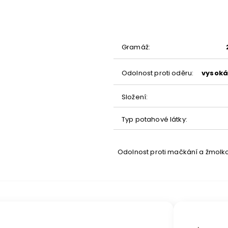
dení
Gramáž
:
Odolnost proti oděru
:
vysoká 
Složení
:
Typ potahové látky
:
Odolnost proti mačkání a žmolk