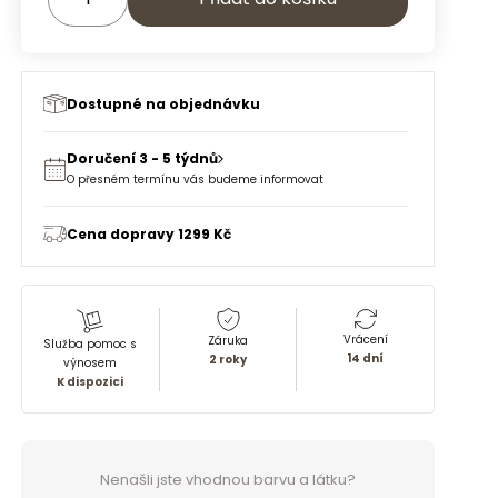
Dostupné na objednávku
Doručení 3 - 5 týdnů
O přesném termínu vás budeme informovat
Cena dopravy 1299 Kč
Vrácení
Záruka
Služba pomoc s
14 dní
2 roky
výnosem
K dispozici
Nenašli jste vhodnou barvu a látku?