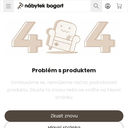
Problém s produktem
Omlouváme se, nemůžeme načíst podrobnosti
produktu. Zkuste to znovu nebo se vraťte na hlavní
stránku.
Zkusit znovu
Hlavní stránka