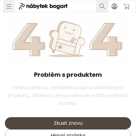
Problém s produktem
Omlouváme se, nemůžeme načíst podrobnosti
produktu. Zkuste to znovu nebo se vraťte na hlavní
stránku.
Zkusit znovu
Hlavní stránka