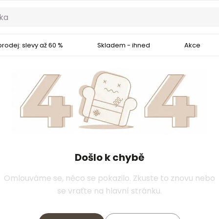
rodej: slevy až 60 %
Skladem - ihned
Akce
Došlo k chybě
Omlouváme se, něco se pokazilo. Zkuste to znovu nebo
se vraťte na hlavní stránku.