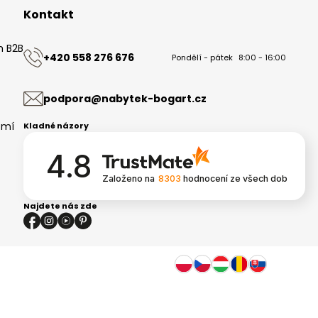
Kontakt
m B2B
+420 558 276 676
Pondělí - pátek
8:00 - 16:00
ů
podpora@nabytek-bogart.cz
omí
Kladné názory
4.8
Založeno na
8303
hodnocení
ze všech dob
Najdete nás zde