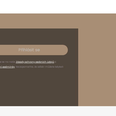
Přihlásit se
te se na naše
Zásady ochrany osobních údajů
a
ní podmínky
. Nezapomeňte, že odběr můžete kdykoli