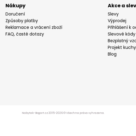
Nákupy
Akce a sle
Doručení
Slevy
Způsoby platby
Výprodej
Reklamace a vrácení zboží
Přihlášení k 
FAQ, časté dotazy
Slevové kódy
Bezplatný vzo
Projekt kuch
Blog
Nabytek-Bogart.cz 2015-2026 © Všechna práva vyhrazena.