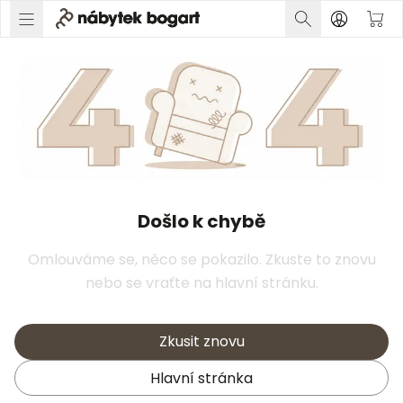
Došlo k chybě
Omlouváme se, něco se pokazilo. Zkuste to znovu
nebo se vraťte na hlavní stránku.
Zkusit znovu
Hlavní stránka