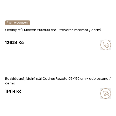
Rychlé doručení
Oválný stůl Molven 200x100 cm - travertin mramor / černý
12624
Kč
Rozkládací jídelní stůl Cedrus Rozeta 95-150 cm - dub estana /
černá
11414
Kč