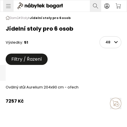
Domů
Stoly
Jídelní stoly pro 6 osob
Jídelní stoly pro 6 osob
Výsledky
:
51
Řadit
Na stránce
Filtry / Řazení
Oválný stůl Aurelium 204x90 cm - ořech
7257
Kč