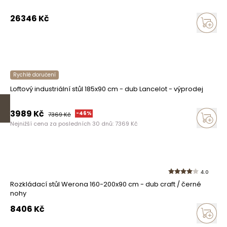
26346
Kč
Rychlé doručení
Loftový industriální stůl 185x90 cm - dub Lancelot - výprodej
3989
Kč
-
46
%
7369
Kč
Nejnižší cena za posledních 30 dnů:
7369
Kč
4.0
Rozkládací stůl Werona 160-200x90 cm - dub craft / černé
nohy
8406
Kč