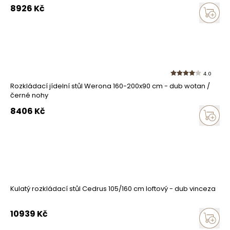
8926
Kč
4.0
Rozkládací jídelní stůl Werona 160-200x90 cm - dub wotan /
černé nohy
8406
Kč
Kulatý rozkládací stůl Cedrus 105/160 cm loftový - dub vinceza
10939
Kč