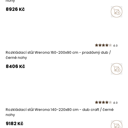
nohy
8926
Kč
4.0
Rozkládací stůl Werona 160-200x90 cm - pradávný dub /
černé nohy
8406
Kč
4.0
Rozkládací stůl Werona 140-220x80 cm - dub craft / černé
nohy
9182
Kč