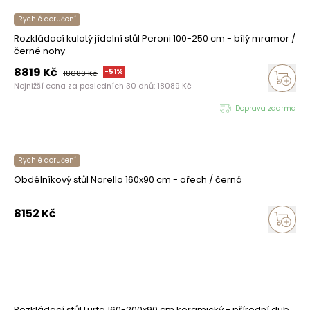
Rychlé doručení
Rozkládací kulatý jídelní stůl Peroni 100-250 cm - bílý mramor /
černé nohy
8819
Kč
-
51
%
18089
Kč
Nejnižší cena za posledních 30 dnů:
18089
Kč
Doprava zdarma
Rychlé doručení
Obdélníkový stůl Norello 160x90 cm - ořech / černá
8152
Kč
Rozkládací stůl Lurta 160-200x90 cm keramický - přírodní dub