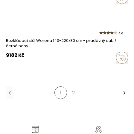
4.0
Rozkládací stůl Werona 140-220x80 cm - pradávný dub /
černé nohy
9182
Kč
1
2
Dalš