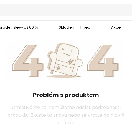
rodej: slevy až 60 %
Skladem - ihned
Akce
Problém s produktem
Omlouváme se, nemůžeme načíst podrobnosti
produktu. Zkuste to znovu nebo se vraťte na hlavní
stránku.