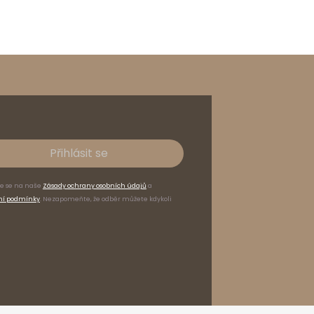
Přihlásit se
te se na naše
Zásady ochrany osobních údajů
a
ní podmínky
. Nezapomeňte, že odběr můžete kdykoli