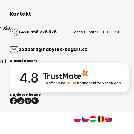
Kontakt
m B2B
+420 558 276 676
Pondělí - pátek
8:00 - 16:00
ů
podpora@nabytek-bogart.cz
omí
Kladné názory
4.8
Založeno na
8304
hodnocení
ze všech dob
Najdete nás zde