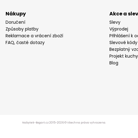
Nákupy
Akce a sle
Doručení
Slevy
Způsoby platby
Výprodej
Reklamace a vrácení zboží
Přihlášení k 
FAQ, časté dotazy
Slevové kódy
Bezplatný vzo
Projekt kuch
Blog
Nabytek-Bogart.cz 2015-2026 © Všechna práva vyhrazena.