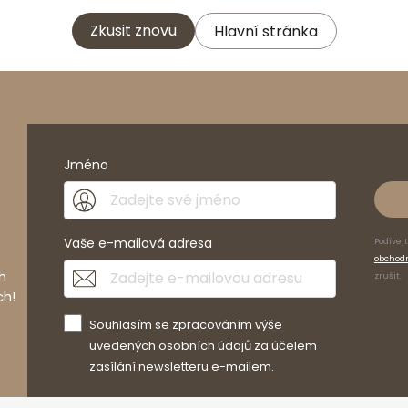
Zkusit znovu
Hlavní stránka
Jméno
Vaše e-mailová adresa
Podívej
obchod
h
zrušit.
ch!
Souhlasím se zpracováním výše
uvedených osobních údajů za účelem
zasílání newsletteru e-mailem.