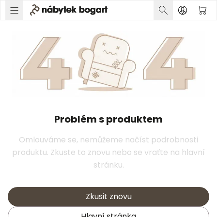
Problém s produktem
Omlouváme se, nemůžeme načíst podrobnosti
produktu. Zkuste to znovu nebo se vraťte na hlavní
stránku.
Zkusit znovu
Hlavní stránka