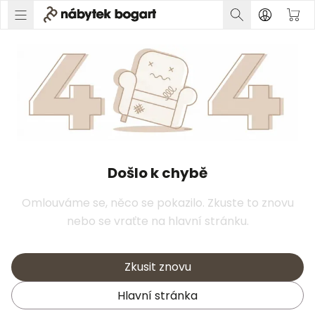
Došlo k chybě
Omlouváme se, něco se pokazilo. Zkuste to znovu
nebo se vraťte na hlavní stránku.
Zkusit znovu
Hlavní stránka