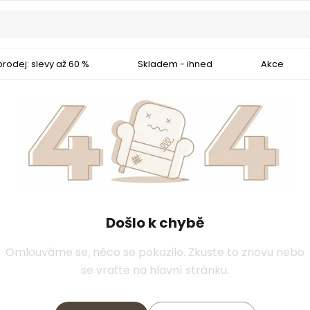
rodej: slevy až 60 %
Skladem - ihned
Akce
Došlo k chybě
Omlouváme se, něco se pokazilo. Zkuste to znovu nebo
se vraťte na hlavní stránku.