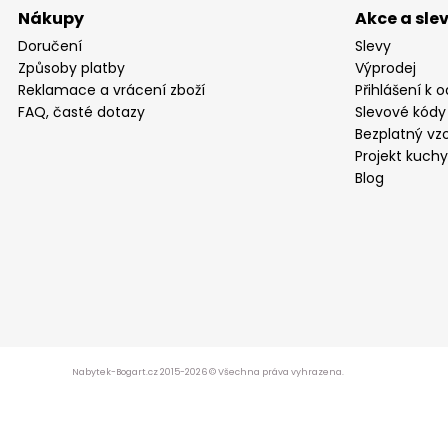
Nákupy
Akce a sle
Doručení
Slevy
Způsoby platby
Výprodej
Reklamace a vrácení zboží
Přihlášení k 
FAQ, časté dotazy
Slevové kódy
Bezplatný vzo
Projekt kuch
Blog
Nabytek-Bogart.cz 2015-2026 © Všechna práva vyhrazena.