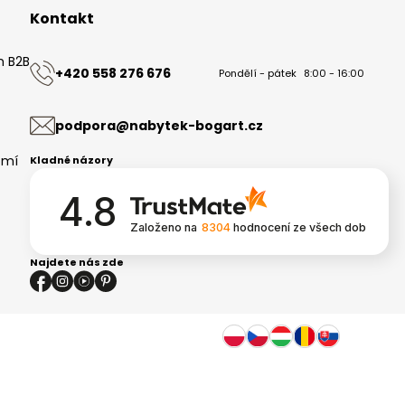
Kontakt
m B2B
+420 558 276 676
Pondělí - pátek
8:00 - 16:00
ů
podpora@nabytek-bogart.cz
omí
Kladné názory
4.8
Založeno na
8304
hodnocení
ze všech dob
Najdete nás zde