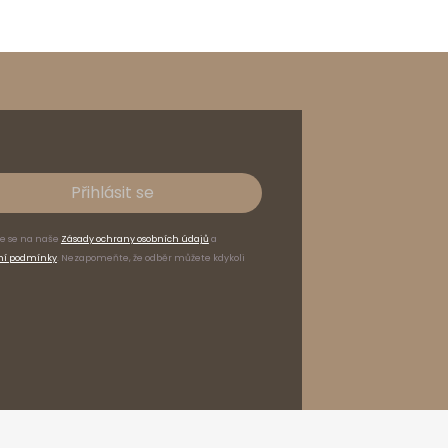
Přihlásit se
te se na naše
Zásady ochrany osobních údajů
a
ní podmínky
. Nezapomeňte, že odběr můžete kdykoli