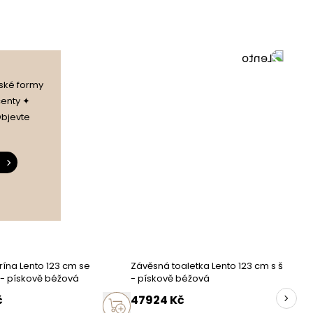
zlatá
zlatá
řské formy
centy ✦
písková béžová
Objevte
laminovaná deska 16 mm
laminovaná deska 16 mm
kovové
rína Lento 123 cm se
Závěsná toaletka Lento 123 cm s šuplíky
rovné
- pískově béžová
- pískově béžová
č
47924
Kč