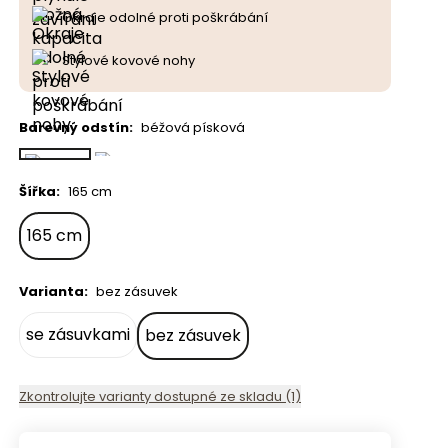
Okraje odolné proti poškrábání
Stylové kovové nohy
Barevný odstín
:
béžová písková
Šířka
:
165 cm
165 cm
Varianta
:
bez zásuvek
se zásuvkami
bez zásuvek
Zkontrolujte varianty dostupné ze skladu (1)