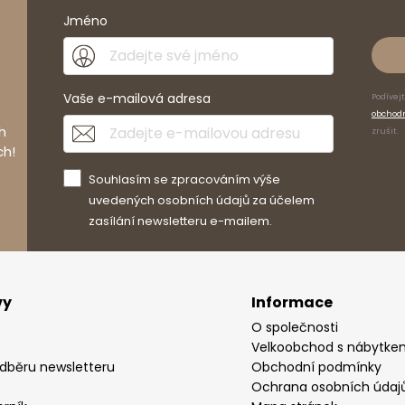
Jméno
duktu
Vaše e-mailová adresa
Podívej
obchod
h
zrušit.
m
ch!
cm
Souhlasím se zpracováním výše
5
cm
uvedených osobních údajů za účelem
zasílání newsletteru e-mailem.
cm
vy
Informace
cm
cm
O společnosti
Velkoobchod s nábytke
odběru newsletteru
Obchodní podmínky
Ochrana osobních údaj
o výrobci