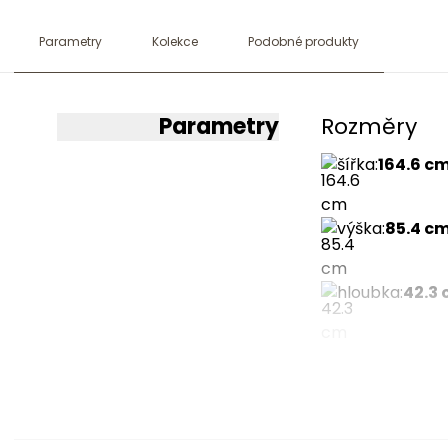
Parametry
Kolekce
Podobné produkty
Parametry
Rozměry
šířka
:
164.6 c
výška
:
85.4 c
hloubka
:
42.3
Více para