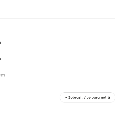
m
m
 cm
+ Zobrazit více parametrů
metrů