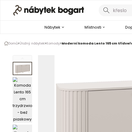
Galerie produktu
1 z 5
Nábytek
Místnosti
Dop
Domů
Úložný nábytek
Komody
Moderní komoda Lento 165 cm třídveřo