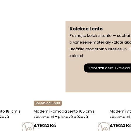
dení
Kolekce Lento
Poznejte kolekci Lento — socha
a vznešené materiály • zlaté ak
útočiště moderního interiéru ▷ 
kolekci
Zobrazit celou kolekci
Rychlé doručení
to 181 cm s
Moderní komoda Lento 165 cm s
Moderní vit
éžová
zásuvkami - pískově béžová
zásuvkami 
47924
Kč
47924
K