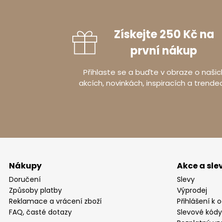
Balení pro
Získejte 250 Kč na
první nákup
Balík číslo 1
Přihlaste se a buďte v obraze o našic
Šířka
:
75
c
akcích, novinkách, inspiracích a trende
Výška
:
58
Hloubka
:
1
Balík číslo 2
Šířka
:
173
Nákupy
Akce a sle
Výška
:
45
Hloubka
:
6
Doručení
Slevy
Způsoby platby
Výprodej
Reklamace a vrácení zboží
Přihlášení k 
FAQ, časté dotazy
Slevové kódy
Informace 