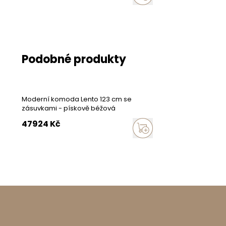
Hrany
Úchytky
Zadní strana
Podobné produkty
Systém otevírání
Panty
Moderní komoda Lento 123 cm se
zásuvkami - pískově béžová
47924
Kč
Vybavení
Počet polic
Počet dvířek
Montáž
Vlastní