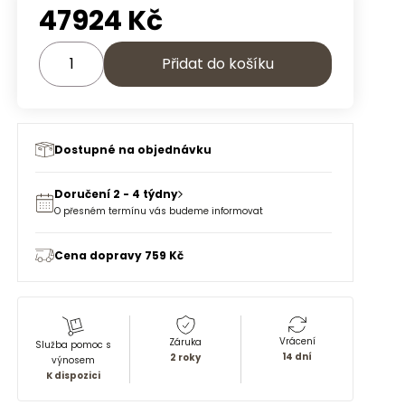
47924
Kč
Přidat do košíku
Dostupné na objednávku
Doručení 2 - 4 týdny
O přesném termínu vás budeme informovat
Cena dopravy 759 Kč
Vrácení
Záruka
Služba pomoc s
14 dní
2 roky
výnosem
K dispozici