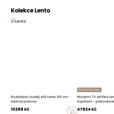
Kolekce Lento
barevné prove
Barva nožek
Barva úchytek
Barva korpusu
Provedení
Korpus
Přední části
Nožky
Rychlé doručení
Rozkládací kulatý stůl Lento 100 cm -
Moderní TV skříňka Len
Typ nožek
béžový pískový
šuplíkem - pískově b
10288
Kč
47924
Kč
Provedení