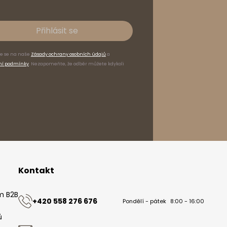
Přihlásit se
te se na naše
Zásady ochrany osobních údajů
a
31
kg
ní podmínky
. Nezapomeňte, že odběr můžete kdykoli
23
kg
Kontakt
m B2B
+420 558 276 676
Pondělí - pátek
8:00 - 16:00
ů