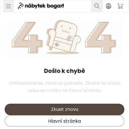
Došlo k chybě
Omlouváme se, něco se pokazilo. Zkuste to znovu
nebo se vraťte na hlavní stránku.
Zkusit znovu
Hlavní stránka