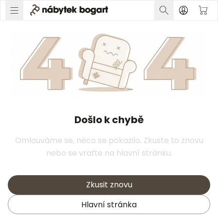
Došlo k chybě
Omlouváme se, něco se pokazilo. Zkuste to znovu
nebo se vraťte na hlavní stránku.
Zkusit znovu
Hlavní stránka