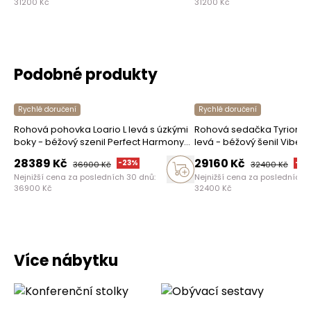
31200
Kč
31200
Kč
Vymazat
Hledat
Podobné produkty
Rychlé doručení
Rychlé doručení
Rohová pohovka Loario L levá s úzkými
Rohová sedačka Tyrion L 
boky - béžový szenil Perfect Harmony
levá - béžový šenil Vibe 0
07
28389
Kč
29160
Kč
-
23
%
-
10
36900
Kč
32400
Kč
Nejnižší cena za posledních 30 dnů:
Nejnižší cena za posledních 
36900
Kč
32400
Kč
Více nábytku