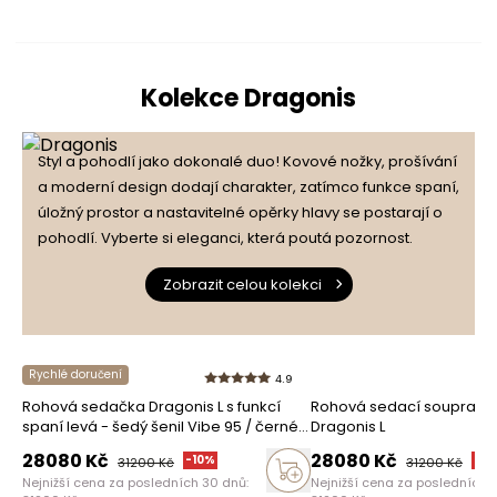
5
93%
4.9
Kolekce Dragonis
4
7%
14
počet recenzí
Styl a pohodlí jako dokonalé duo! Kovové nožky, prošívání
3
0%
ze všech dob
a moderní design dodají charakter, zatímco funkce spaní,
Recenze získané a ověřené
úložný prostor a nastavitelné opěrky hlavy se postarají o
uživatelem
2
0%
pohodlí. Vyberte si eleganci, která poutá pozornost.
Zobrazit celou kolekci
1
0%
Rychlé doručení
4.9
Rohová sedačka Dragonis L s funkcí
Rohová sedací souprava 
Jak sbíráme recenze?
spaní levá - šedý šenil Vibe 95 / černé
Dragonis L
nohy
Recenze zákazníků
28080
Kč
28080
Kč
-
10
%
-
10
31200
Kč
31200
Kč
Nejnižší cena za posledních 30 dnů:
Nejnižší cena za posledních 