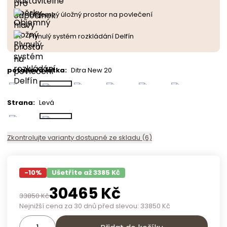
Objemný úložný prostor na povlečení
Plynulý systém rozkládání Delfín
potahová látka
:
Ditra New 20
Strana
:
Levá
Zkontrolujte varianty dostupné ze skladu (6)
-
10
%
Ušetříte až 3385 Kč
30465
Kč
33850
Kč
Nejnižší cena za 30 dnů před slevou:
33850
Kč