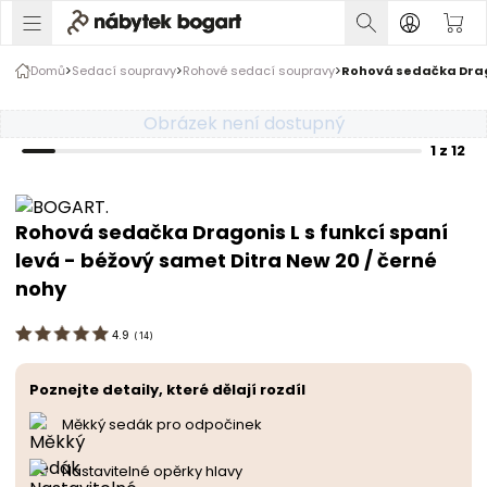
1 z 12
Domů
Sedací soupravy
Rohové sedací soupravy
Rohová sedačka Dragon
Rozšiřte prsty pro zvětšení obrázku
Obrázek není dostupný
1 z 12
Rohová sedačka Dragonis L s funkcí spaní
levá - béžový samet Ditra New 20 / černé
nohy
4.9
(
14
)
Poznejte detaily, které dělají rozdíl
Měkký sedák pro odpočinek
Nastavitelné opěrky hlavy