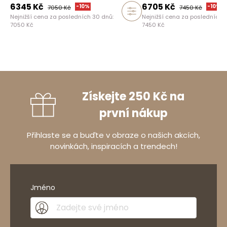
6345
Kč
6705
Kč
-
10
%
-
10
%
7050
Kč
7450
Kč
Nejnižší cena za posledních 30 dnů:
Nejnižší cena za posledních 
7050
Kč
7450
Kč
Získejte 250 Kč na
první nákup
Přihlaste se a buďte v obraze o našich akcích,
novinkách, inspiracích a trendech!
Jméno