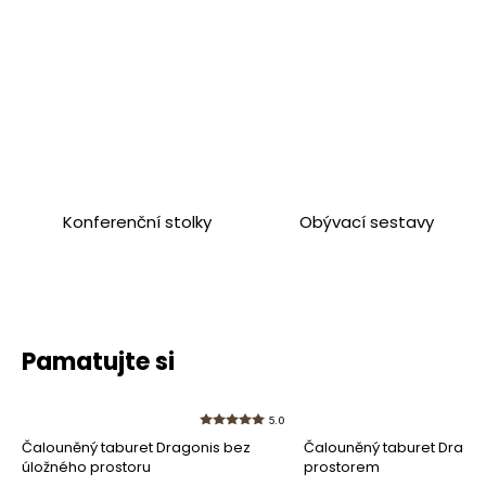
Konferenční stolky
Obývací sestavy
Pamatujte si
5.0
Čalouněný taburet Dragonis bez
Čalouněný taburet Dragon
úložného prostoru
prostorem