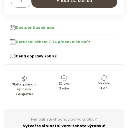
Přidat do košíku
Dostupné ze skladu
Doručení během 7-14 pracovních dnů
Cena dopravy 750 Kč
Vrácení
Záruka
Služba pomoc s
14 dní
2 roky
výnosem
K dispozici
Nenašli jste vhodnou barvu a látku?
Vytvořte si vlastní verzi tohoto výrobku!