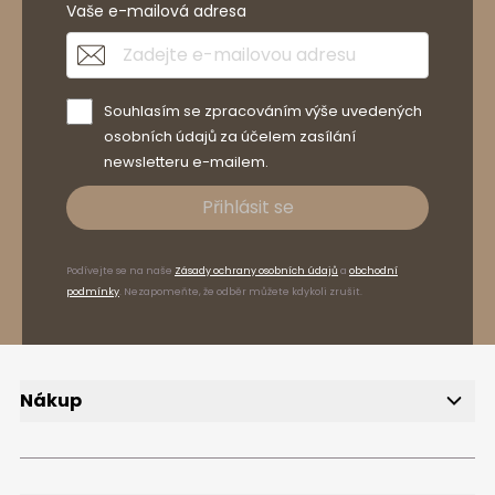
Vaše e-mailová adresa
Souhlasím se zpracováním výše uvedených
osobních údajů za účelem zasílání
newsletteru e-mailem.
Přihlásit se
Podívejte se na naše
Zásady ochrany osobních údajů
a
obchodní
podmínky
. Nezapomeňte, že odběr můžete kdykoli zrušit.
Nákup
Doručení
Způsoby platby
Reklamace a vrácení zboží