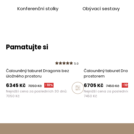
Konferenční stolky
Obývací sestavy
Pamatujte si
5.0
Čalouněný taburet Dragonis bez
Čalouněný taburet Dragon
úložného prostoru
prostorem
6345
Kč
6705
Kč
-
10
%
-
10
%
7050
Kč
7450
Kč
Nejnižší cena za posledních 30 dnů:
Nejnižší cena za posledních 
7050
Kč
7450
Kč