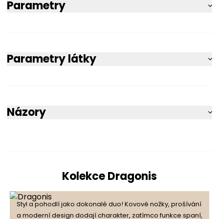
Parametry
Parametry látky
Názory
5
100%
5.0
Kolekce Dragonis
4
0%
1
počet recenzí
Styl a pohodlí jako dokonalé duo! Kovové nožky, prošívání
3
0%
ze všech dob
a moderní design dodají charakter, zatímco funkce spaní,