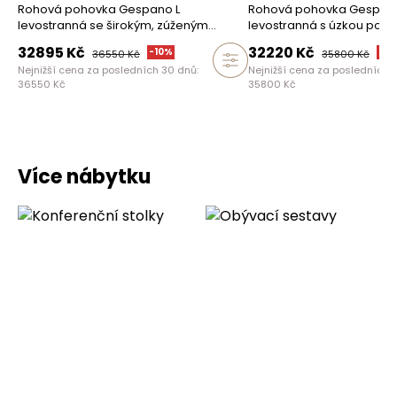
Rohová pohovka Gespano L
Rohová pohovka Gespano
levostranná se širokým, zúženým
levostranná s úzkou pod
bokem
32895
Kč
32220
Kč
-
10
%
-
10
36550
Kč
35800
Kč
Nejnižší cena za posledních 30 dnů:
Nejnižší cena za posledních 
36550
Kč
35800
Kč
Více nábytku