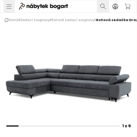
1 z 9
Domů
Sedací soupravy
Rohové sedací soupravy
Rohová sedačka Dragon
Rozšiřte prsty pro zvětšení obrázku
1 z 9