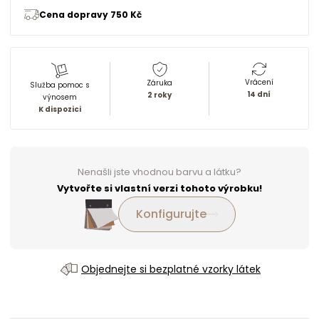
Cena dopravy 750 Kč
Vrácení
Záruka
Služba pomoc s
14 dní
2 roky
výnosem
K dispozici
Nenašli jste vhodnou barvu a látku?
Vytvořte si vlastní verzi tohoto výrobku!
Konfigurujte
Objednejte si bezplatné vzorky látek