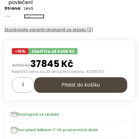
Strana
:
Levá
Zkontrolujte varianty dostupné ze skladu (2)
-
10
%
Ušetříte až 4205 Kč
37845
Kč
42050
Kč
Nejnižší cena za 30 dnů před slevou:
42050
Kč
Přidat do košíku
Dostupné ze skladu
Doručení během 7-14 pracovních dnů