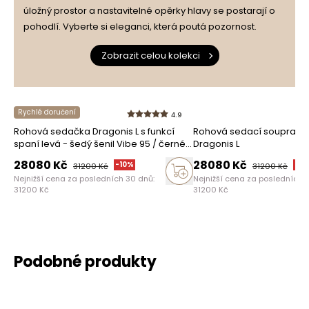
Recenze získané a ověřené
úložný prostor a nastavitelné opěrky hlavy se postarají o
uživatelem
2
0%
pohodlí. Vyberte si eleganci, která poutá pozornost.
Zobrazit celou kolekci
1
0%
Rychlé doručení
4.9
Rohová sedačka Dragonis L s funkcí
Rohová sedací souprava 
Jak sbíráme recenze?
spaní levá - šedý šenil Vibe 95 / černé
Dragonis L
nohy
Recenze zákazníků
28080
Kč
28080
Kč
-
10
%
-
10
31200
Kč
31200
Kč
Nejnižší cena za posledních 30 dnů:
Nejnižší cena za posledních 
31200
Kč
31200
Kč
Vymazat
Hledat
Podobné produkty