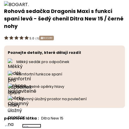
Rohová sedačka Dragonis Maxi s funkcí
spaní levá - šedý chenil Ditra New 15 / černé
nohy
Bestseller
5.0
(
1
)
Poznejte detaily, které dělají rozdíl
Měkký sedák pro odpočinek
Komfortní funkcce spaní
Nastavitelné opěrky hlavy
Objemný úložný prostor na povlečení
potahová látka
:
Ditra New 15