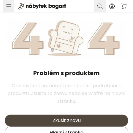
Problém s produktem
Omlouváme se, nemůžeme načíst podrobnosti
produktu. Zkuste to znovu nebo se vraťte na hlavní
stránku.
Zkusit znovu
Hlavní stránka