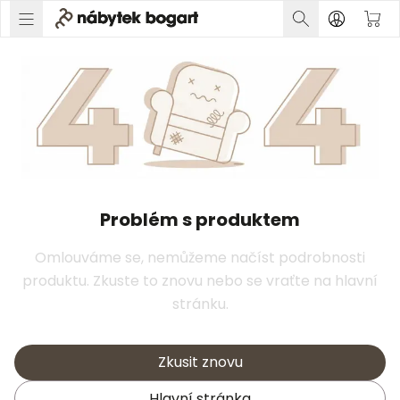
Problém s produktem
Omlouváme se, nemůžeme načíst podrobnosti
produktu. Zkuste to znovu nebo se vraťte na hlavní
stránku.
Zkusit znovu
Hlavní stránka