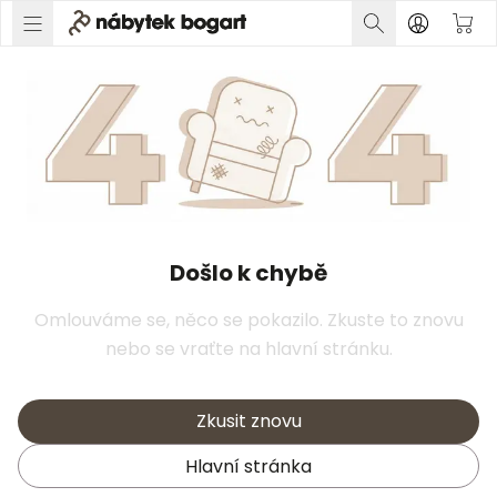
Došlo k chybě
Omlouváme se, něco se pokazilo. Zkuste to znovu
nebo se vraťte na hlavní stránku.
Zkusit znovu
Hlavní stránka