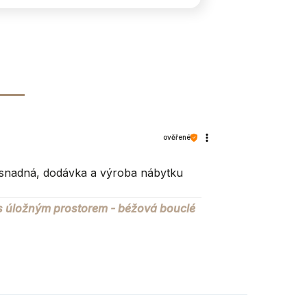
Ano (rozdělený přepážkou)
ověřené
ne
ně snadná, dodávka a výroba nábytku
ano
s úložným prostorem - béžová bouclé
3%