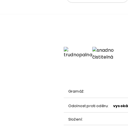
metrů
nění
Gramáž
:
dení
Odolnost proti oděru
:
vysoká
Složení
: