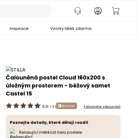
Inspirace
Vzorky látek zdarma
Čalouněná postel Cloud 160x200 s
úložným prostorem - béžový samet
Castel 15
5.0
Bestseller
Fotografie zákazníků
(
3
)
Poznejte detaily, které dělají rozdíl
Relaxující měkkost čela postele