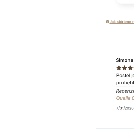
Úložný prostor
Úložný prostor
Jak sbíráme 
Typ matrace
Není součástí
Simona
Doplňkové vlast
Zadní strana pot
Postel 
proběhl
Další modely ze 
Recenz
Quelle 
Doplňující inf
7/31/2026
Přípustný rozdíl