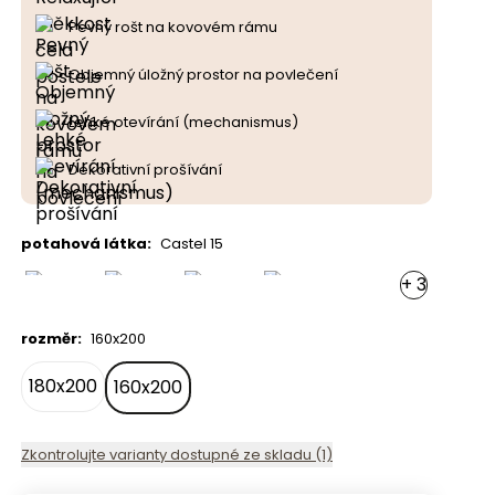
Pevný rošt na kovovém rámu
Objemný úložný prostor na povlečení
Lehké otevírání (mechanismus)
Dekorativní prošívání
potahová látka
:
Castel 15
+
3
rozměr
:
160x200
180x200
160x200
Zkontrolujte varianty dostupné ze skladu (1)