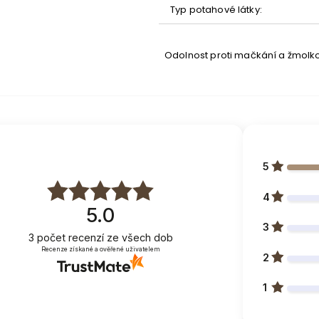
Typ potahové látky
:
Odolnost proti mačkání a žmolk
5
lištami
4
5.0
roštu od horního okraje lůžka
3
3
počet recenzí
ze všech dob
Recenze získané a ověřené uživatelem
2
1