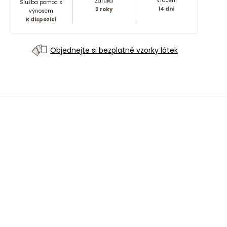
Vrácení
Záruka
Služba pomoc s
14 dní
2 roky
výnosem
K dispozici
Objednejte si bezplatné vzorky látek