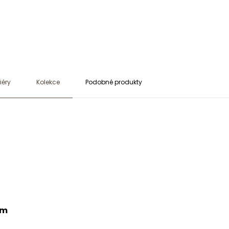
iéry
Kolekce
Podobné produkty
cm