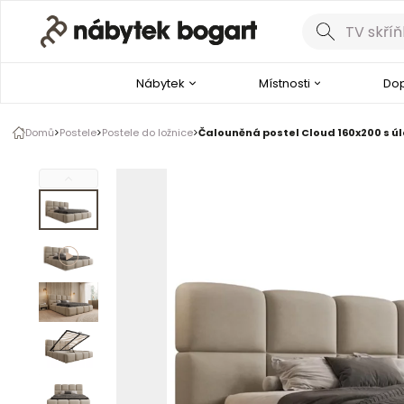
Galerie produktu
Fotografie zákazníků
1 z 7
Nábytek
Místnosti
Dop
Podívejte se na video
Domů
Postele
Postele do ložnice
Čalouněná postel Cloud 160x200 s ú