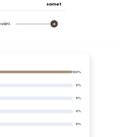
samet
dřevo
ování
:
4
umělá hmota
bílá deska HDF
bílá laminovaná deska
100%
5 cm
0%
8 cm
0%
ano (kovový)
0%
Ano (s plynovým pístem)
0%
36 pružných lišt