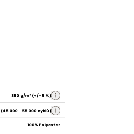
čalouněné
Castel 15
béžová
samet
350 g/m² (+/- 5 %)
 (45 000 - 55 000 cyklů)
černá
100% Polyester
černá