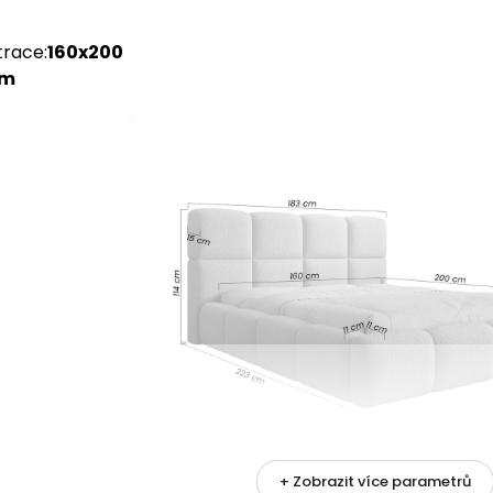
trace
:
160x200
cm
+ Zobrazit více parametrů