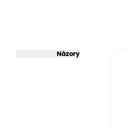
Provedení
Konstrukce
Nožky
Úložný prostor
Názory
Korpus
rošt
Vzdálenost mezi 
Montážní úroveň 
rošt
rošt
Provedení