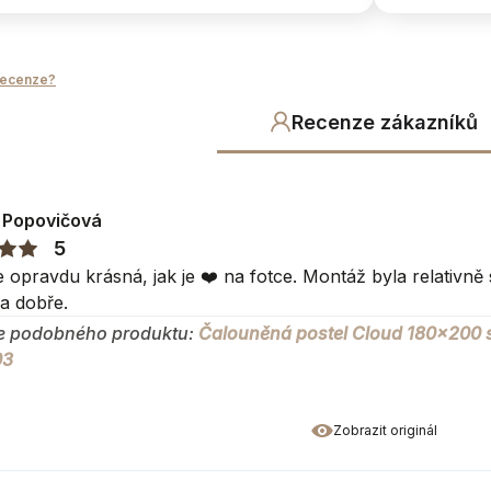
recenze?
Recenze zákazníků
 Popovičová
nosti
5
ažena látkou
je opravdu krásná, jak je ❤️ na fotce. Montáž byla relativ
a dobře.
stejné kolekce
e podobného produktu:
Čalouněná postel Cloud 180x200 
03
ormace
 v rozměrech (tolerance)
Zobrazit originál