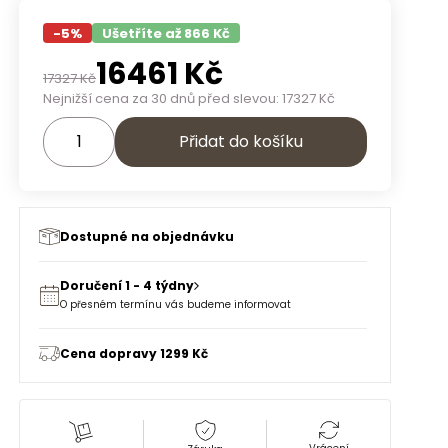
-
5
%
Ušetříte až 866 Kč
16461
Kč
17327
Kč
Nejnižší cena za 30 dnů před slevou:
17327
Kč
Přidat do košíku
Dostupné na objednávku
Doručení 1 - 4 týdny
O přesném termínu vás budeme informovat
Cena dopravy 1299 Kč