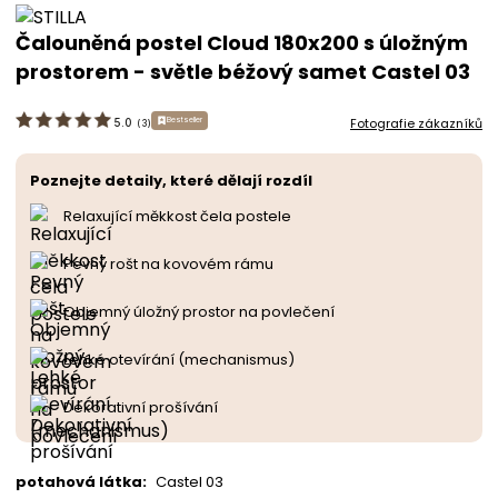
Čalouněná postel Cloud 180x200 s úložným
prostorem - světle béžový samet Castel 03
Fotografie zákazníků
Bestseller
5.0
(
3
)
Poznejte detaily, které dělají rozdíl
Relaxující měkkost čela postele
Pevný rošt na kovovém rámu
Objemný úložný prostor na povlečení
Lehké otevírání (mechanismus)
Dekorativní prošívání
potahová látka
:
Castel 03