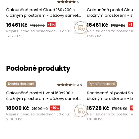
5.0
Čalouněná postel Cloud 160x200 s
Čalouněná postel Cloud 1
úložným prostorem - béžový samet
úložným prostorem - svět
Castel 15
samet Castel 03
16461
Kč
16461
Kč
-
5
%
-
5
%
17327
Kč
17327
Kč
Nejnižší cena za posledních 30 dnů:
Nejnižší cena za posledních 
17327
Kč
17327
Kč
Podobné produkty
Rychlé doručení
Rychlé doručení
4.0
Čalouněná postel Livani 160x200 s
Kontinentální postel Solan
úložným prostorem - béžový samet
úložným prostorem - béž
Velluto 2
Castel 15
18900
Kč
16728
Kč
-
10
%
-
5
%
21000
Kč
17608
Kč
Nejnižší cena za posledních 30 dnů:
Nejnižší cena za posledních 
21000
Kč
17608
Kč