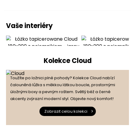
Vaše interiéry
Kolekce Cloud
Toužíte po ložnici plné pohody? Kolekce Cloud nabízí
čalouněná lůžka s měkkou látkou boucle, prostornými
úložnými boxy a pevným roštem. Světlý béž a černé
akcenty zvýrazní moderní styl. Objevte nový komfort!
Zobrazit celou kolekci