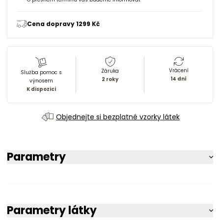
Cena dopravy 1299 Kč
Vrácení
Záruka
Služba pomoc s
14 dní
2 roky
výnosem
K dispozici
Objednejte si bezplatné vzorky látek
Parametry
Parametry látky