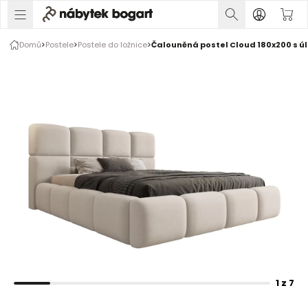
1 z 7
Domů
Postele
Postele do ložnice
Čalouněná postel Cloud 180x200 s ú
Galerie produktu
Fotografie zákazníků
Rozšiřte prsty pro zvětšení obrázku
1 z 7