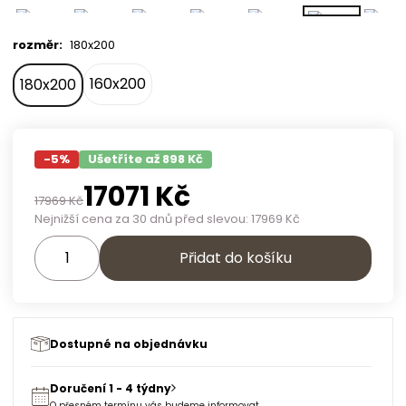
rozměr
:
180x200
160x200
180x200
-
5
%
Ušetříte až 898 Kč
17071
Kč
17969
Kč
Nejnižší cena za 30 dnů před slevou:
17969
Kč
Přidat do košíku
Dostupné na objednávku
Doručení 1 - 4 týdny
O přesném termínu vás budeme informovat